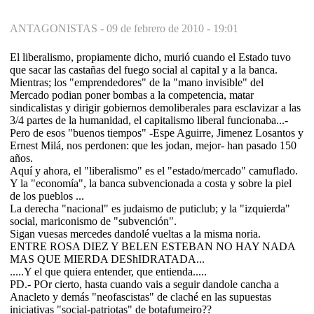
ANTAGONISTAS -
09 de febrero de 2010 - 19:01
El liberalismo, propiamente dicho, murió cuando el Estado tuvo
que sacar las castañas del fuego social al capital y a la banca.
Mientras; los "emprendedores" de la "mano invisible" del
Mercado podian poner bombas a la competencia, matar
sindicalistas y dirigir gobiernos demoliberales para esclavizar a las
3/4 partes de la humanidad, el capitalismo liberal funcionaba...-
Pero de esos "buenos tiempos" -Espe Aguirre, Jimenez Losantos y
Ernest Milá, nos perdonen: que les jodan, mejor- han pasado 150
años.
Aquí y ahora, el "liberalismo" es el "estado/mercado" camuflado.
Y la "economía", la banca subvencionada a costa y sobre la piel
de los pueblos ...
La derecha "nacional" es judaismo de puticlub; y la "izquierda"
social, mariconismo de "subvención".
Sigan vuesas mercedes dandolé vueltas a la misma noria.
ENTRE ROSA DIEZ Y BELEN ESTEBAN NO HAY NADA
MAS QUE MIERDA DEShIDRATADA...
.....Y el que quiera entender, que entienda.....
PD.- POr cierto, hasta cuando vais a seguir dandole cancha a
Anacleto y demás "neofascistas" de claché en las supuestas
iniciativas "social-patriotas" de botafumeiro??