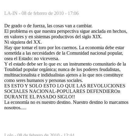
LA-IN -
08 de febrero de 2010 - 17:06
De grado o de fuerza, las cosas van a cambiar.
El problema es que nuestra perspectiva sigue anclada en hechos,
en valores y en sistemas productivos del siglo XIX.
Ni siquiera del XX.
Hay que tomar el toro por los cuernos. La economia debe estar
sometida a las necesidades de la Comunidad nacional popular,
osea el Estado: no viceversa.
Y el estado debe ser lo que es: un instrumento comunitario de la
Totalidad popular orgánica; nunca de los poderes feudalistas,
multinacionalista e indidualistas ajenos a lo que nos constituye
como seres humanos y personas sociales.
ES ESTO Y SOLO ESTO LO QUE LAS REVOLUCIONES
SOCIALES NACIONAL-POPULARES DEFENDIEROn
DURANTE EL PASADO SIGLO!!
La economía no es nuestro destino. Nuestro destino lo marcamos
nosotros.....
Lolo -
08 de febrero de 2010 - 12:44