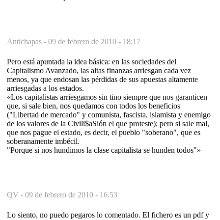
Antichapas -
09 de febrero de 2010 - 18:17
Pero está apuntada la idea básica: en las sociedades del
Capitalismo Avanzado, las altas finanzas arriesgan cada vez
menos, ya que endosan las pérdidas de sus apuestas altamente
arriesgadas a los estados.
«Los capitalistas arriesgamos sin tino siempre que nos garanticen
que, si sale bien, nos quedamos con todos los beneficios
("Libertad de mercado" y comunista, fascista, islamista y enemigo
de los valores de la Civili$aSión el que proteste); pero si sale mal,
que nos pague el estado, es decir, el pueblo "soberano", que es
soberanamente imbécil.
"Porque si nos hundimos la clase capitalista se hunden todos"»
QV -
09 de febrero de 2010 - 16:53
Lo siento, no puedo pegaros lo comentado. El fichero es un pdf y