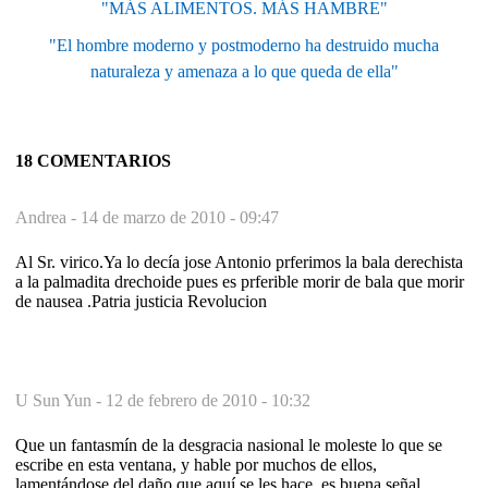
"MÁS ALIMENTOS. MÁS HAMBRE"
"El hombre moderno y postmoderno ha destruido mucha
naturaleza y amenaza a lo que queda de ella"
18 COMENTARIOS
Andrea -
14 de marzo de 2010 - 09:47
Al Sr. virico.Ya lo decía jose Antonio prferimos la bala derechista
a la palmadita drechoide pues es prferible morir de bala que morir
de nausea .Patria justicia Revolucion
U Sun Yun -
12 de febrero de 2010 - 10:32
Que un fantasmín de la desgracia nasional le moleste lo que se
escribe en esta ventana, y hable por muchos de ellos,
lamentándose del daño que aquí se les hace, es buena señal.