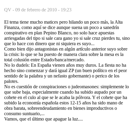
QV -
09 de febrero de 2010 - 19:23
El tema tiene mucho matices pero hilando un poco más, la Alta
Finanza, como aquí se dice aunque suena un poco a sanedrín
conspirativo en plan Pepino Blanco, no solo hace apuestas
arriesgadas del tipo si sale cara gano yo si sale cruz pierdes tu, sino
que lo hace con dinero que ni siquiera es suyo...
Como bien dijo antagonistas en algún artículo anterior suyo sobre
la crisis: lo que se ha puesto de manera clara sobre la mesa es la
total colusión entre Estado/banca/mercado.
No lo dudeís: En España vienen años muy duros. La fiesta no ha
hecho sino comenzar y dará igual ZP (un buen político en el peor
sentido de la palabra y un nefasto gobernante) o perico de los
palotes.
No es cuestión de conspiraciones o judeomasones: simplemente lo
que sube baja, especialmente cuando ha subido aupado por un
cohete en el culo al que se le acaba la pólvora. Y el cohete que ha
subido la economía española estos 12-15 años ha sido mano de
obra barata, sobreendeudamiento en bienes improductivos o
consumo suntuario,...
Vamos, que el último que apague la luz....