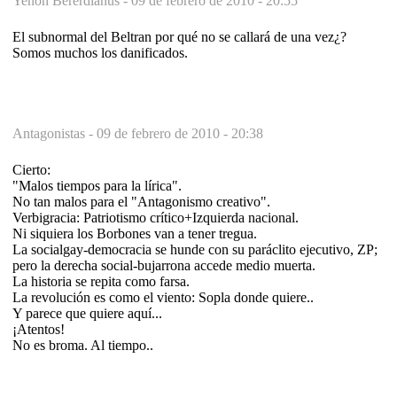
Yenón Bererdianus -
09 de febrero de 2010 - 20:55
El subnormal del Beltran por qué no se callará de una vez¿?
Somos muchos los danificados.
Antagonistas -
09 de febrero de 2010 - 20:38
Cierto:
"Malos tiempos para la lírica".
No tan malos para el "Antagonismo creativo".
Verbigracia: Patriotismo crítico+Izquierda nacional.
Ni siquiera los Borbones van a tener tregua.
La socialgay-democracia se hunde con su paráclito ejecutivo, ZP;
pero la derecha social-bujarrona accede medio muerta.
La historia se repita como farsa.
La revolución es como el viento: Sopla donde quiere..
Y parece que quiere aquí...
¡Atentos!
No es broma. Al tiempo..