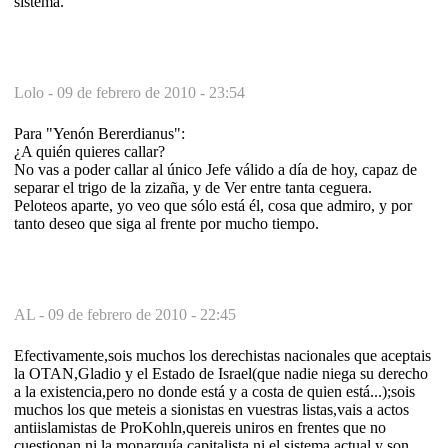
sistema.
Lolo -
09 de febrero de 2010 - 23:54
Para "Yenón Bererdianus":
¿A quién quieres callar?
No vas a poder callar al único Jefe válido a día de hoy, capaz de
separar el trigo de la zizaña, y de Ver entre tanta ceguera.
Peloteos aparte, yo veo que sólo está él, cosa que admiro, y por
tanto deseo que siga al frente por mucho tiempo.
AL -
09 de febrero de 2010 - 22:45
Efectivamente,sois muchos los derechistas nacionales que aceptais
la OTAN,Gladio y el Estado de Israel(que nadie niega su derecho
a la existencia,pero no donde está y a costa de quien está...);sois
muchos los que meteis a sionistas en vuestras listas,vais a actos
antiislamistas de ProKohln,quereis uniros en frentes que no
cuestionan ni la monarquía capitalista,ni el sistema actual y son