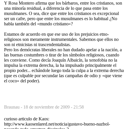
Y Rosa Montero afirma que los bárbaros, entre los cristianos, son
una minoría residual, a diferencia de lo que pasa entre los
musulmanes. O sea, dice que entre los cristianos es excepcional
ser un cafre, pero que entre los musulmanes es lo habitual ¿No
habla también del «mundo cristiano»?
Estamos de acuerdo en que ese uso de los prejuicios etno-
religiosos son meramente instrumentales. Sabemos que ellos no
son ni etnicistas ni trascendentalistas.
Pero los demócratas liberales no han dudado apelar a la nación, a
las buenas costumbres o tirar de los símbolos religiosos, cuando
les conviene. Como decía Joaquín Albaicín, la xenofobia no la
impulsa la extrema derecha, la ha impulsado principalmente el
propio poder... echándole luego toda la culpa a la extrema derecha
(que es culpable por secundar las campañas de odio y «que viene
el coco» del poder).
Braunau -
18 de noviembre de 2009 - 21:58
curioso articulo de Kaos:
http://www.kaosenlared.net/noticia/gustavo-bueno-nazbol-