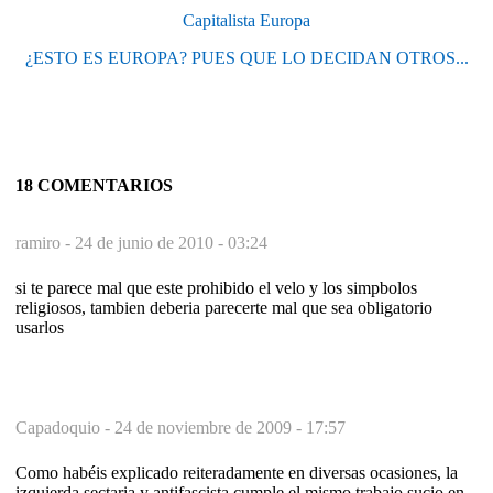
Capitalista Europa
¿ESTO ES EUROPA? PUES QUE LO DECIDAN OTROS...
18 COMENTARIOS
ramiro -
24 de junio de 2010 - 03:24
si te parece mal que este prohibido el velo y los simpbolos
religiosos, tambien deberia parecerte mal que sea obligatorio
usarlos
Capadoquio -
24 de noviembre de 2009 - 17:57
Como habéis explicado reiteradamente en diversas ocasiones, la
izquierda sectaria y antifascista cumple el mismo trabajo sucio en