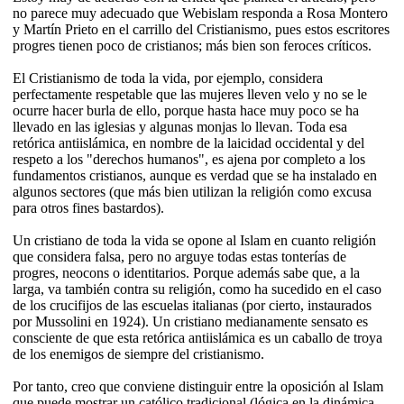
no parece muy adecuado que Webislam responda a Rosa Montero
y Martín Prieto en el carrillo del Cristianismo, pues estos escritores
progres tienen poco de cristianos; más bien son feroces críticos.
El Cristianismo de toda la vida, por ejemplo, considera
perfectamente respetable que las mujeres lleven velo y no se le
ocurre hacer burla de ello, porque hasta hace muy poco se ha
llevado en las iglesias y algunas monjas lo llevan. Toda esa
retórica antiislámica, en nombre de la laicidad occidental y del
respeto a los "derechos humanos", es ajena por completo a los
fundamentos cristianos, aunque es verdad que se ha instalado en
algunos sectores (que más bien utilizan la religión como excusa
para otros fines bastardos).
Un cristiano de toda la vida se opone al Islam en cuanto religión
que considera falsa, pero no arguye todas estas tonterías de
progres, neocons o identitarios. Porque además sabe que, a la
larga, va también contra su religión, como ha sucedido en el caso
de los crucifijos de las escuelas italianas (por cierto, instaurados
por Mussolini en 1924). Un cristiano medianamente sensato es
consciente de que esta retórica antiislámica es un caballo de troya
de los enemigos de siempre del cristianismo.
Por tanto, creo que conviene distinguir entre la oposición al Islam
que puede mostrar un católico tradicional (lógica en la dinámica