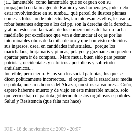
ja... lamentable, como lamentable que se caguen con su
propaganda en la imagen de Ramiro y sus homenajes, joder debe
estar revolviendose en su tumba... qué percal de ilustres plumas
con esas fotos tan de intelectuales, tan interesantes ellos, les van a
robar bastantes adeptos a los del pp, son la derecha de la derecha...
y ahora estos con la cizaña de los comerciantes del barrio facha
madrileño per excellence que van a denunciar al cejas por las
interminables obras de la milla de oro y que han visto reducidos
sus ingresos, osea, en cantidades industriales... porque los
marichalaos, borjamaris y pitucas, pelayos y guzmanes no pueden
aparcar para ir de compras... Mare meua, buen sitio para pescar
patriotas, occidentales y catolicos apostolicos y sobretodo
antiislamicos...
Increible, pero cierto. Estos son los social patriotas, los que se
dicen politicamente incorrectos... el orgullo de la raza(clase) media
española, nuestros heroes del Alcazar, nuestros salvadores... Coño,
espero haberme muerto y de viejo en este miserable mundo, solo,
que verme bajo el patriota gobierno de estos orgullosos españoles.
Salud y Resistencia (que falta nos hace)
IOII -
18 de noviembre de 2009 - 20:07