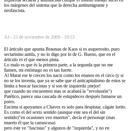
los márgenes del sistema que la derecha antiinmigrante y
neofascista.
AJ -
23 de noviembre de 2009 - 19:53
El árticulo que apunta Braunau de Kaos si es asquerosito, puro
sectarismo antifa, y no lo digo por lo de G. Bueno, que en el
árticulo es el que menos pinta.
Lo malo es que és la primera parte, a la segunda que no me
llamen, mi estómago no es tan fuerte.
Al Marat ese le crecen los nacis como los enanos en el circo (y si
no se los inventa, que ya se sabe que el anticapitalismo de estos se
limita a buscar fascistas y si son de izquierda ¡mejor!
que cuando no encuentren mas se acabará la "revolusión")
Patético, parece una cascada de estupideces después fumarse un
porro.
Encima si apoyamos a Chavez es solo para despistar, cágate lorito.
Es como el del sexto sentido (aunque este sea el del sin
sentido)"en ocasiones veo muertos", decía el personaje (mas
muerto él que la carrascusa)
pero este ve "fascistas" y algunos de "izquierda", y no en