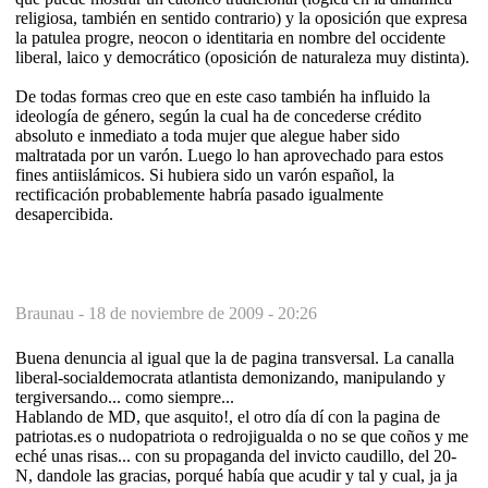
religiosa, también en sentido contrario) y la oposición que expresa
la patulea progre, neocon o identitaria en nombre del occidente
liberal, laico y democrático (oposición de naturaleza muy distinta).
De todas formas creo que en este caso también ha influido la
ideología de género, según la cual ha de concederse crédito
absoluto e inmediato a toda mujer que alegue haber sido
maltratada por un varón. Luego lo han aprovechado para estos
fines antiislámicos. Si hubiera sido un varón español, la
rectificación probablemente habría pasado igualmente
desapercibida.
Braunau -
18 de noviembre de 2009 - 20:26
Buena denuncia al igual que la de pagina transversal. La canalla
liberal-socialdemocrata atlantista demonizando, manipulando y
tergiversando... como siempre...
Hablando de MD, que asquito!, el otro día dí con la pagina de
patriotas.es o nudopatriota o redrojigualda o no se que coños y me
eché unas risas... con su propaganda del invicto caudillo, del 20-
N, dandole las gracias, porqué había que acudir y tal y cual, ja ja