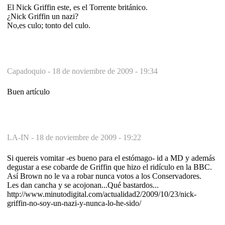
El Nick Griffin este, es el Torrente británico.
¿Nick Griffin un nazi?
No,es culo; tonto del culo.
Capadoquio -
18 de noviembre de 2009 - 19:34
Buen artículo
LA-IN -
18 de noviembre de 2009 - 19:22
Si quereis vomitar -es bueno para el estómago- id a MD y además
degustar a ese cobarde de Griffin que hizo el ridículo en la BBC.
Así Brown no le va a robar nunca votos a los Conservadores.
Les dan cancha y se acojonan...Qué bastardos...
http://www.minutodigital.com/actualidad2/2009/10/23/nick-
griffin-no-soy-un-nazi-y-nunca-lo-he-sido/