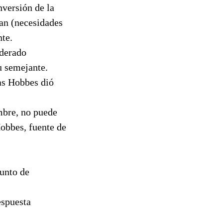
nversión de la
ean (necesidades
nte.
iderado
u semejante.
mas Hobbes dió
ombre, no puede
Hobbes, fuente de
sunto de
espuesta