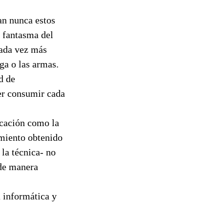
dan nunca estos
l fantasma del
cada vez más
oga o las armas.
d de
der consumir cada
icación como la
imiento obtenido
 la técnica- no
 de manera
 informática y