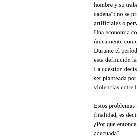
hombre y su traba
cadena": no se pr
artificiales o pe
Una economía com
únicamente como 
Durante el perío
esta definición l
La cuestión decis
ser planteada por
violencias entre 
Estos problemas 
finalidad, es dec
¿Por qué entonces
adecuada?