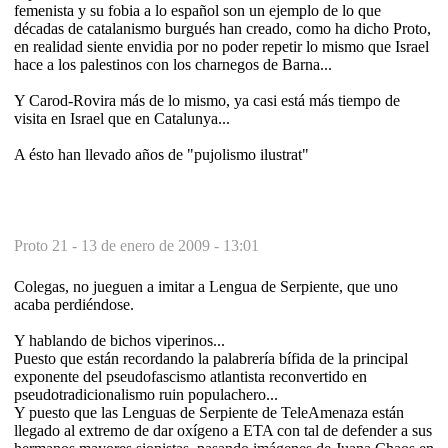
femenista y su fobia a lo español son un ejemplo de lo que
décadas de catalanismo burgués han creado, como ha dicho Proto,
en realidad siente envidia por no poder repetir lo mismo que Israel
hace a los palestinos con los charnegos de Barna...
Y Carod-Rovira más de lo mismo, ya casi está más tiempo de
visita en Israel que en Catalunya...
A ésto han llevado años de "pujolismo ilustrat"
Proto 21 -
13 de enero de 2009 - 13:01
Colegas, no jueguen a imitar a Lengua de Serpiente, que uno
acaba perdiéndose.
Y hablando de bichos viperinos...
Puesto que están recordando la palabrería bífida de la principal
exponente del pseudofascismo atlantista reconvertido en
pseudotradicionalismo ruin populachero...
Y puesto que las Lenguas de Serpiente de TeleAmenaza están
llegado al extremo de dar oxígeno a ETA con tal de defender a sus