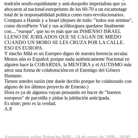
tradción seudo-equidistante y anti-duopolio imperialista que ya
abocaron al nacional-europeismo de los 60-70 a un escamotage
total de la responsabilidad politica como euro-revolucionarios.
Compara a Hamás y a Israel (depues de todo: "todos son semitas",
como dicenPierre Vial y sus acólitos)para quedarse finalmente
con...."europa", que no es más que un INMENSO ISRAEL
LLENO DE JUBILADOS QUE SE CAGAN DE MIEDO
CUANDO UN MORO SE LES CRUZA POR LA CALLE.
ESO ES EUROPA.
Y mucho Milá es un Europeo digno de nuestra herencia secular.
Menos aún es Español; porque nada auténticamente Nacional en
alguien hace la COBARDIA, la MENTIRA y el AUTISMO más
atroz una forma de colaboracióncon el Enemigo del Género
Humano.
Tienen ustedes razón (me duele decirlo porque he colaborado con
alguno de los últimos proyecto de Ernesto.)
Hora es ya de algunos vayan pensando en hacer de "buenos
europeos" de pacotilla y pidan la jubilación anticipada.
Es triste; pero es la verdad.
A.P.
Antagonistas sobre Peloncho-Milà -
14 de enero de 2009 - 18:00