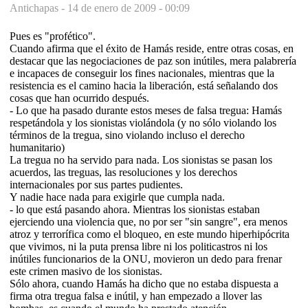
Antichapas -
14 de enero de 2009 - 00:09
Pues es "profético"­­.
Cuando afirma que el éxito de Hamás reside, entre otras cosas, en
destacar que las negociaciones de paz son inútiles, mera palabrería
e incapaces de conseguir los fines nacionales, mientras que la
resistencia es el camino hacia la liberación, está señalando dos
cosas que han ocurrido después.
- Lo que ha pasado durante estos meses de falsa tregua: Hamás
respetándola y los sionistas violándola (y no sólo violando los
términos de la tregua, sino violando incluso el derecho
humanitario)
La tregua no ha servido para nada. Los sionistas se pasan los
acuerdos, las treguas, las resoluciones y los derechos
internacionales por sus partes pudientes.
Y nadie hace nada para exigirle que cumpla nada.
- lo que está pasando ahora. Mientras los sionistas estaban
ejerciendo una violencia que, no por ser "sin sangre", era menos
atroz y terrorífica como el bloqueo, en este mundo hiperhipócrita
que vivimos, ni la puta prensa libre ni los politicastros ni los
inútiles funcionarios de la ONU, movieron un dedo para frenar
este crimen masivo de los sionistas.
Sólo ahora, cuando Hamás ha dicho que no estaba dispuesta a
firma otra tregua falsa e inútil, y han empezado a llover las