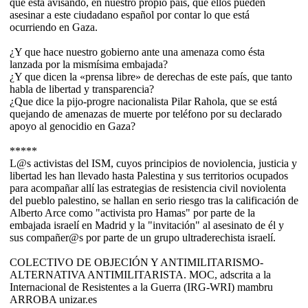
que está avisando, en nuestro propio país, que ellos pueden
asesinar a este ciudadano español por contar lo que está
ocurriendo en Gaza.
¿Y que hace nuestro gobierno ante una amenaza como ésta
lanzada por la mismísima embajada?
¿Y que dicen la «prensa libre» de derechas de este país, que tanto
habla de libertad y transparencia?
¿Que dice la pijo-progre nacionalista Pilar Rahola, que se está
quejando de amenazas de muerte por teléfono por su declarado
apoyo al genocidio en Gaza?
*****
L@s activistas del ISM, cuyos principios de noviolencia, justicia y
libertad les han llevado hasta Palestina y sus territorios ocupados
para acompañar allí las estrategias de resistencia civil noviolenta
del pueblo palestino, se hallan en serio riesgo tras la calificación de
Alberto Arce como "activista pro Hamas" por parte de la
embajada israelí en Madrid y la "invitación" al asesinato de él y
sus compañer@s por parte de un grupo ultraderechista israelí.
COLECTIVO DE OBJECIÓN Y ANTIMILITARISMO-
ALTERNATIVA ANTIMILITARISTA. MOC, adscrita a la
Internacional de Resistentes a la Guerra (IRG-WRI) mambru
ARROBA unizar.es