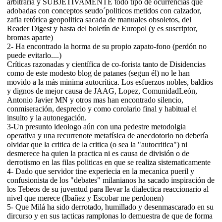
arbitraria y SUBJETIVAMENTE todo tipo de ocurrencias que
adobadas con conceptos seudo´politicos metidos con calzador,
zafia retórica geopolitica sacada de manuales obsoletos, del
Reader Digest y hasta del boletín de Europol (y es suscriptor,
bromas aparte)
2- Ha encontrado la horma de su propio zapato-fono (perdón no
puede evitarlo....)
Críticas razonadas y científica de co-forista tanto de Disidencias
como de este modesto blog de patanes (segun él) no le han
movido a la más minima autocrítica. Los esfuerzos nobles, baldios
y dignos de mejor causa de JAAG, Lopez, ComunidadLeón,
Antonio Javier MN y otros mas han encontrado silencio,
conmiseración, desprecio y como corolario final y habitual el
insulto y la autonegación.
3-Un presunto ideologo aún con una pedestre metodolgia
operativa y una recurrenote metafísica de anecdotorio no debería
olvidar que la critica de la critica (o sea la "autocritica") ni
desmerece ha quien la practica ni es causa de división o de
derrotismo en las filas politicas en que se realiza sistematicamente
4- Dado que servidor tine experiecia en la mecanica pueril y
confusionista de los "debates" milanianos ha sacado inspiración de
los Tebeos de su juventud para llevar la dialectica reaccionario al
nivel que merece (Ibañez y Escobar me perdonen)
5- Que Milá ha sido derrotado, humillado y desenmascarado en su
dircurso y en sus tacticas ramplonas lo demuestra de que de forma