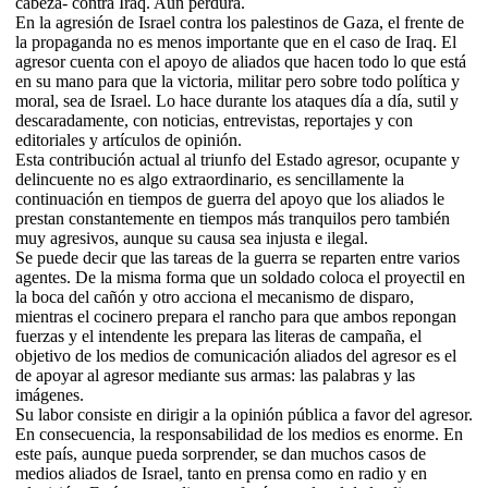
cabeza- contra Iraq. Aún perdura.
En la agresión de Israel contra los palestinos de Gaza, el frente de
la propaganda no es menos importante que en el caso de Iraq. El
agresor cuenta con el apoyo de aliados que hacen todo lo que está
en su mano para que la victoria, militar pero sobre todo política y
moral, sea de Israel. Lo hace durante los ataques día a día, sutil y
descaradamente, con noticias, entrevistas, reportajes y con
editoriales y artículos de opinión.
Esta contribución actual al triunfo del Estado agresor, ocupante y
delincuente no es algo extraordinario, es sencillamente la
continuación en tiempos de guerra del apoyo que los aliados le
prestan constantemente en tiempos más tranquilos pero también
muy agresivos, aunque su causa sea injusta e ilegal.
Se puede decir que las tareas de la guerra se reparten entre varios
agentes. De la misma forma que un soldado coloca el proyectil en
la boca del cañón y otro acciona el mecanismo de disparo,
mientras el cocinero prepara el rancho para que ambos repongan
fuerzas y el intendente les prepara las literas de campaña, el
objetivo de los medios de comunicación aliados del agresor es el
de apoyar al agresor mediante sus armas: las palabras y las
imágenes.
Su labor consiste en dirigir a la opinión pública a favor del agresor.
En consecuencia, la responsabilidad de los medios es enorme. En
este país, aunque pueda sorprender, se dan muchos casos de
medios aliados de Israel, tanto en prensa como en radio y en