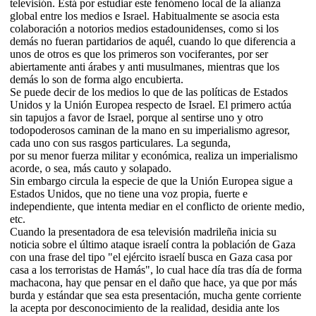
televisión. Está por estudiar este fenómeno local de la alianza
global entre los medios e Israel. Habitualmente se asocia esta
colaboración a notorios medios estadounidenses, como si los
demás no fueran partidarios de aquél, cuando lo que diferencia a
unos de otros es que los primeros son vociferantes, por ser
abiertamente anti árabes y anti musulmanes, mientras que los
demás lo son de forma algo encubierta.
Se puede decir de los medios lo que de las políticas de Estados
Unidos y la Unión Europea respecto de Israel. El primero actúa
sin tapujos a favor de Israel, porque al sentirse uno y otro
todopoderosos caminan de la mano en su imperialismo agresor,
cada uno con sus rasgos particulares. La segunda,
por su menor fuerza militar y económica, realiza un imperialismo
acorde, o sea, más cauto y solapado.
Sin embargo circula la especie de que la Unión Europea sigue a
Estados Unidos, que no tiene una voz propia, fuerte e
independiente, que intenta mediar en el conflicto de oriente medio,
etc.
Cuando la presentadora de esa televisión madrileña inicia su
noticia sobre el último ataque israelí contra la población de Gaza
con una frase del tipo "el ejército israelí busca en Gaza casa por
casa a los terroristas de Hamás", lo cual hace día tras día de forma
machacona, hay que pensar en el daño que hace, ya que por más
burda y estándar que sea esta presentación, mucha gente corriente
la acepta por desconocimiento de la realidad, desidia ante los