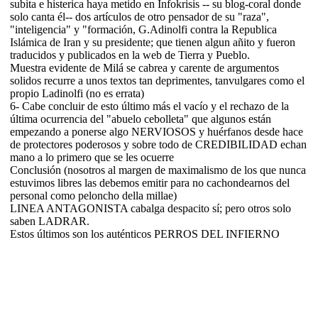
subita e histerica haya metido en Infokrisis -- su blog-coral donde
solo canta él-- dos artículos de otro pensador de su "raza",
"inteligencia" y "formación, G.Adinolfi contra la Republica
Islámica de Iran y su presidente; que tienen algun añito y fueron
traducidos y publicados en la web de Tierra y Pueblo.
Muestra evidente de Milá se cabrea y carente de argumentos
solidos recurre a unos textos tan deprimentes, tanvulgares como el
propio Ladinolfi (no es errata)
6- Cabe concluir de esto último más el vacío y el rechazo de la
última ocurrencia del "abuelo cebolleta" que algunos están
empezando a ponerse algo NERVIOSOS y huérfanos desde hace
de protectores poderosos y sobre todo de CREDIBILIDAD echan
mano a lo primero que se les ocuerre
Conclusión (nosotros al margen de maximalismo de los que nunca
estuvimos libres las debemos emitir para no cachondearnos del
personal como peloncho della millae)
LINEA ANTAGONISTA cabalga despacito sí; pero otros solo
saben LADRAR.
Estos últimos son los auténticos PERROS DEL INFIERNO