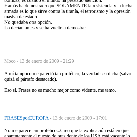
bombas, es cuando el mundo ha prestado atención.
Hamás ha demostrado que SÓLAMENTE la resistencia y la lucha
armada es lo que sirve contra la tiranía, el terrorismo y la opresión
masiva de estado.
No quedaba otra opción.
Lo decían antes y se ha vuelto a demostrar
Moco -
13 de enero de 2009 - 21:29
A mí tampoco me pareció tan profético, la verdad sea dicha (salvo
quizá el párrafo destacado).
Eso sí, Frases no es mucho mejor como vidente, me temo.
FRASESporEUROPA
-
13 de enero de 2009 - 17:01
No me parece tan profético...Creo que la explicación está en que
aparentemente el puesto de presidente de los USA está vacante,lo