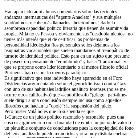
Han aparecido aquí alunos comentarios sobre las recientes
andanzas internauticas del "agente Anacleto" y sus múltiples
seudónimos, o cabe más llamarlos "heterónimos" dado la
asombrosa capacidad politico-literaria que tienen de asumir vida
propia. Milà no es Pessoa y obviamente sus "desdoblamientos" no
tienes más interés que el de certificar los problemas de
personalidad ideologica (los personales se los dejamos a los
psiquiatras vocacionales que suelen mandarnos al frenopático de
turno)e de identidad politica. Esto para en un sujeto que presume
de poseer un pensamiento "equilibrado" y hasta "tradicional" y
que se propone como lider identitario o al menos filosofo oficial
Piirineos abajo es por lo menos paradójico.
Es significativo que este individuo haya aparecido en el Foro
Disidencias argumentando sobre el genocidio isralí contra Gaza
con uno de sus habituales ladrillos analitico-forenses (no se me
ocurre otros calificativo) que -seudofilosofo "griego" part-time-
suele dirigir a una conclusión siempre inclusa como aquellos
filosofos que hacían la "epojè": la suspensión del juicio.
Pero mister Milá no es que lo suspenda es que
1-Carace de un juicio politico razonado y razonable, pues una
cosa es argumentar -con la finalidad de emitir un juicio de valor o
un plausible conjunto de conclusiones pues la complejidad de fono
del tema analizado puede requerirlo- y otra muy distinta enebrar