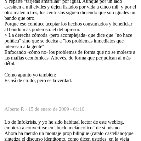
Y reparte "tarjetas amarillas" por igual. Aunque por un lado
asesinen a mil civiles y dejen lisiados por vida a cinco mil, y por el
otro maten a tres, los centristas siguen diciendo que son iguales un
bando que otro.
Porque eso conduce aceptar los hechos consumados y beneficiar
al bando más poderoso: el del opresor.
> La derecha cómoda -pero acomplejada- que dice que "no hace
política" sino que se decica a "los problemas inmediatos que
interesan a la gente".
Enfocando -cómo no- los problemas de forma que no se moleste a
las mafias económicas. Alrevés, de forma que perjudican al más
débil.
Como apunto yo también:
Es así de crudo, pero es la verdad.
Alberto P. -
15 de enero de 2009 - 01:10
Lo de Infokrisis, y yo he sido habitual lector de este weblog,
empieza a convertirse en "bucle meláncolico" de sí mismo.
Ahora ha metido un montaje-prop bilingüe (catalo-castellano)que
sintetiza el discurso identitonto, como dicen ustedes, en la vieja