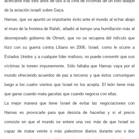
acercarse tras seis años de uso a la cifra de víctimas de un solo ataque
de la aviación israelí sobre Gaza.
Hamas, que se apuntó un importante éxito ante el mundo al echar abajo
el muro de la frontera de Rafah, añadió al tiempo una humillación más al
desmejorado gobierno de Olmert, que no se recupera del ridículo que
hizo con su guerra contra Líbano en 2006. Israel, como le ocurre a
Estados Unidos y a cualquier líder mafioso, no puede consentir que sus
víctimas le toreen impunemente. Sólo faltaba que Hamas vaya por el
mundo ofreciendo acuerdos de paz a terceros y que éstos comuniquen
luego a los cuatro vientos que Israel no los acepta. El león tiene más
que ganar cuando mata gacelas que cuando negocia con ellas.
La mejor manera que tiene Israel de evitar las negociaciones con
Hamas es provocarle para que desista de hacerlas y si el precio
consiste en que el mundo se entere una vez más de que Israel es
capaz de matar veinte o más palestinos diarios durante uno o dos