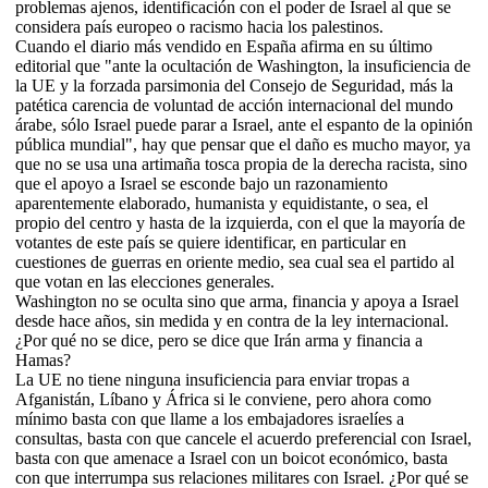
problemas ajenos, identificación con el poder de Israel al que se
considera país europeo o racismo hacia los palestinos.
Cuando el diario más vendido en España afirma en su último
editorial que "ante la ocultación de Washington, la insuficiencia de
la UE y la forzada parsimonia del Consejo de Seguridad, más la
patética carencia de voluntad de acción internacional del mundo
árabe, sólo Israel puede parar a Israel, ante el espanto de la opinión
pública mundial", hay que pensar que el daño es mucho mayor, ya
que no se usa una artimaña tosca propia de la derecha racista, sino
que el apoyo a Israel se esconde bajo un razonamiento
aparentemente elaborado, humanista y equidistante, o sea, el
propio del centro y hasta de la izquierda, con el que la mayoría de
votantes de este país se quiere identificar, en particular en
cuestiones de guerras en oriente medio, sea cual sea el partido al
que votan en las elecciones generales.
Washington no se oculta sino que arma, financia y apoya a Israel
desde hace años, sin medida y en contra de la ley internacional.
¿Por qué no se dice, pero se dice que Irán arma y financia a
Hamas?
La UE no tiene ninguna insuficiencia para enviar tropas a
Afganistán, Líbano y África si le conviene, pero ahora como
mínimo basta con que llame a los embajadores israelíes a
consultas, basta con que cancele el acuerdo preferencial con Israel,
basta con que amenace a Israel con un boicot económico, basta
con que interrumpa sus relaciones militares con Israel. ¿Por qué se