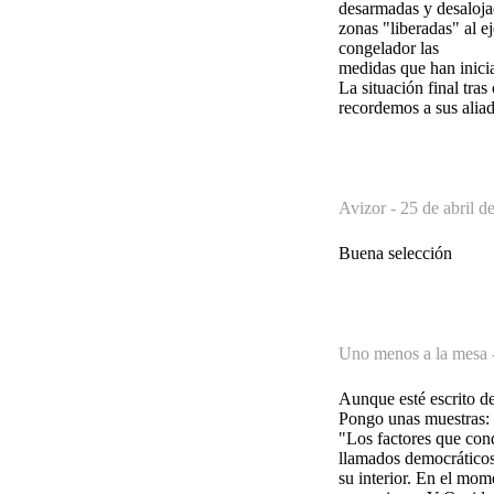
desarmadas y desalojada
zonas "liberadas" al e
congelador las
medidas que han inicia
La situación final tra
recordemos a sus aliad
Avizor -
25 de abril d
Buena selección
Uno menos a la mesa 
Aunque esté escrito de
Pongo unas muestras:
"Los factores que cond
llamados democráticos.
su interior. En el mom