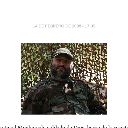
14 DE FEBRERO DE 2008 - 17:05
 Imad Mughniyah, soldado de Dios, heroe de la resiste