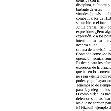
ofensiva con la
disciplina, el ímpetu 
bastante de estas
virtudes (quizás no el 
combativa: los de Hizb
sucumbir en el intento
A) La prensa «fiel» oc
expresión»: ¿Pero algu
expresión, o a los po
intentando armar-, en
licencia a una
cadena de televisión 
Contando como «se han
operación técnica, aun
Es decir, para los afa
expresión de la princ
que hacen los comenta
no sean «gente honrad
poder, y que hayan to
Tenemos lo de siempre:
para sí, y niegan a lo
O como dirían los naci
defensores de las "nac
los que no forman part
B) Hizbulá: ejemplo d