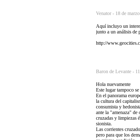
Venator -
18 de marzo
Aquí incluyo un intere
junto a un análisis de
http://www.geocities.
Baron de Levante -
11
Hola nuevamente
Este lugar tampoco se
En el panorama europe
la cultura del capital
consumista y hedonista,
ante la "amenaza" de 
cruzadas y limpiezas é
sionista.
Las corrientes cruzad
pero para que los demá