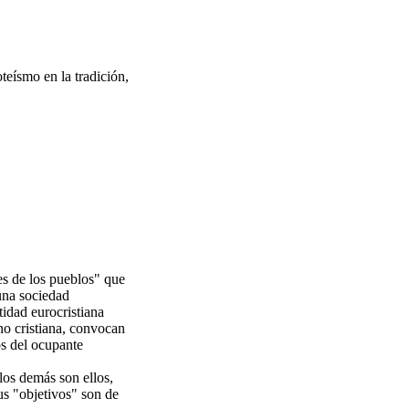
teísmo en la tradición,
es de los pueblos" que
una sociedad
tidad eurocristiana
no cristiana, convocan
os del ocupante
los demás son ellos,
us "objetivos" son de