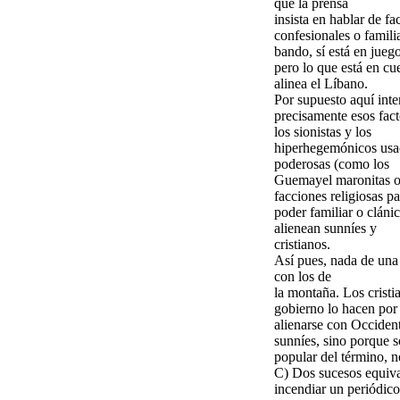
que la prensa
insista en hablar de f
confesionales o famili
bando, sí está en jueg
pero lo que está en cu
alinea el Líbano.
Por supuesto aquí inter
precisamente esos fact
los sionistas y los
hiperhegemónicos usac
poderosas (como los
Guemayel maronitas o 
facciones religiosas p
poder familiar o clánic
alienean sunníes y
cristianos.
Así pues, nada de una 
con los de
la montaña. Los crist
gobierno lo hacen por 
alienarse con Occident
sunníes, sino porque s
popular del término, no
C) Dos sucesos equiva
incendiar un periódico