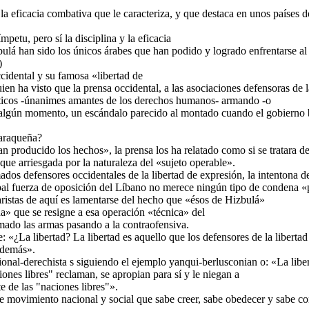
y la eficacia combativa que le caracteriza, y que destaca en unos países 
ímpetu, pero sí la disciplina y la eficacia
ulá han sido los únicos árabes que han podido y logrado enfrentarse al 
)
cidental y su famosa «libertad de
ien ha visto que la prensa occidental, a las asociaciones defensoras de l
líticos -únanimes amantes de los derechos humanos- armando -o
 algún momento, un escándalo parecido al montado cuando el gobierno bo
caraqueña?
 producido los hechos», la prensa los ha relatado como si se tratara d
que arriesgada por la naturaleza del «sujeto operable».
mados defensores occidentales de la libertad de expresión, la intentona d
ipal fuerza de oposición del Líbano no merece ningún tipo de condena «
ristas de aquí es lamentarse del hecho que «ésos de Hizbulá»
a» que se resigne a esa operación «técnica» del
mado las armas pasando a la contraofensiva.
 «¿La libertad? La libertad es aquello que los defensores de la liberta
s demás».
onal-derechista s siguiendo el ejemplo yanqui-berlusconian o: «La liber
iones libres" reclaman, se apropian para sí y le niegan a
e de las "naciones libres"».
e movimiento nacional y social que sabe creer, sabe obedecer y sabe c