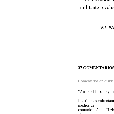
militante revolu
"EL P
37 COMENTARIO
Comentarios en disiden
"Arriba el Líbano y m
_____________
Los últimos enfrentam
medios de
comunicación de Hizbu