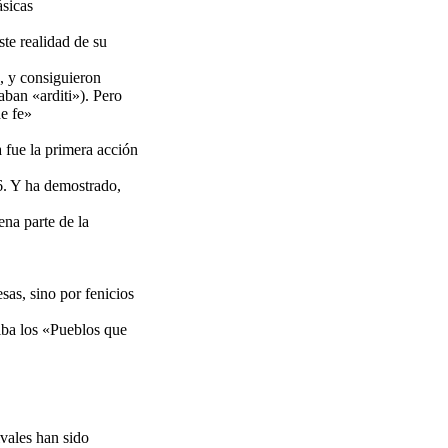
ásicas
ste realidad de su
), y consiguieron
ban «arditi»). Pero
de fe»
a fue la primera acción
06. Y ha demostrado,
ena parte de la
sas, sino por fenicios
riba los «Pueblos que
ivales han sido