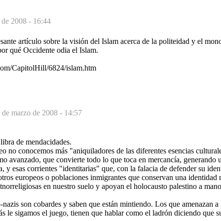
 de 2008 - 16:44
sante artículo sobre la visión del Islam acerca de la politeidad y el mono
 por qué Occidente odia el Islam.
com/CapitolHill/6824/islam.htm
 de marzo de 2008 - 14:57
 libra de mendacidades.
o no conocemos más "aniquiladores de las diferentes esencias cultural
ismo avanzado, que convierte todo lo que toca en mercancía, generando 
 y esas corrientes "identitarias" que, con la falacia de defender su iden
otros europeos o poblaciones inmigrantes que conservan una identidad 
tnorreligiosas en nuestro suelo y apoyan el holocausto palestino a man
o-nazis son cobardes y saben que están mintiendo. Los que amenazan a 
s le sigamos el juego, tienen que hablar como el ladrón diciendo que s