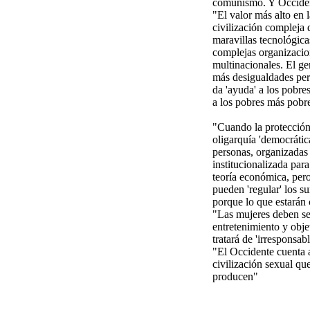
comunismo. Y Occiden
"El valor más alto en l
civilización compleja 
maravillas tecnológica
complejas organizacio
multinacionales. El ge
más desigualdades per
da 'ayuda' a los pobres
a los pobres más pobre
"Cuando la protección s
oligarquía 'democrátic
personas, organizadas 
institucionalizada par
teoría económica, pero
pueden 'regular' los s
porque lo que estarán 
"Las mujeres deben ser
entretenimiento y objet
tratará de 'irresponsab
"El Occidente cuenta a
civilización sexual qu
producen"