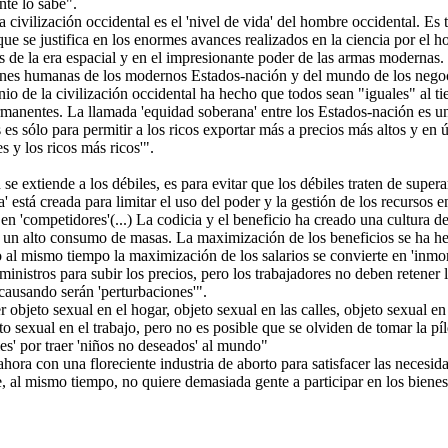
te lo sabe".
a civilización occidental es el 'nivel de vida' del hombre occidental. Es
que se justifica en los enormes avances realizados en la ciencia por el h
s de la era espacial y en el impresionante poder de las armas modernas.
nes humanas de los modernos Estados-nación y del mundo de los negoci
nio de la civilización occidental ha hecho que todos sean "iguales" al 
manentes. La llamada 'equidad soberana' entre los Estados-nación es 
 es sólo para permitir a los ricos exportar más a precios más altos y en ú
s y los ricos más ricos'".
e extiende a los débiles, es para evitar que los débiles traten de supera
a' está creada para limitar el uso del poder y la gestión de los recursos
en 'competidores'(...) La codicia y el beneficio ha creado una cultura de
a un alto consumo de masas. La maximización de los beneficios se ha he
 al mismo tiempo la maximización de los salarios se convierte en 'inmo
uministros para subir los precios, pero los trabajadores no deben retener
causando serán 'perturbaciones'".
 objeto sexual en el hogar, objeto sexual en las calles, objeto sexual e
o sexual en el trabajo, pero no es posible que se olviden de tomar la píl
les' por traer 'niños no deseados' al mundo"
hora con una floreciente industria de aborto para satisfacer las necesid
e, al mismo tiempo, no quiere demasiada gente a participar en los bienes