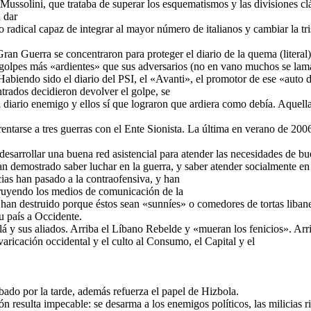
ussolini, que trataba de superar los esquematismos y las divisiones cl
 dar
radical capaz de integrar al mayor número de italianos y cambiar la tri
ran Guerra se concentraron para proteger el diario de la quema (literal
 golpes más «ardientes» que sus adversarios (no en vano muchos se lama
 Habiendo sido el diario del PSI, el «Avanti», el promotor de ese «auto 
ntrados decidieron devolver el golpe, se
el diario enemigo y ellos sí que lograron que ardiera como debía. Aquell
entarse a tres guerras con el Ente Sionista. La última en verano de 20
 desarrollar una buena red asistencial para atender las necesidades de bu
n demostrado saber luchar en la guerra, y saber atender socialmente en
cias han pasado a la contraofensiva, y han
truyendo los medios de comunicación de la
o han destruido porque éstos sean «sunníes» o comedores de tortas libane
u país a Occidente.
lá y sus aliados. Arriba el Líbano Rebelde y «mueran los fenicios». Ar
aricación occidental y el culto al Consumo, el Capital y el
ábado por la tarde, además refuerza el papel de Hizbola.
ón resulta impecable: se desarma a los enemigos políticos, las milicias r