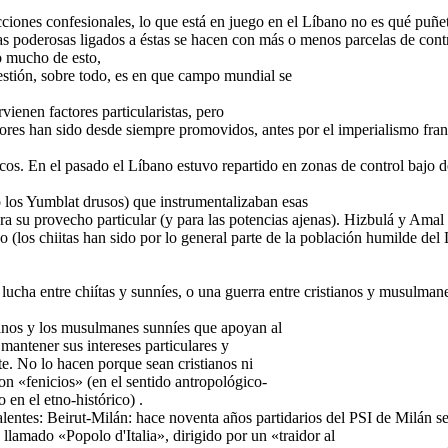
acciones confesionales, lo que está en juego en el Líbano no es qué puñe
as poderosas ligados a éstas se hacen con más o menos parcelas de contr
o mucho de esto,
estión, sobre todo, es en que campo mundial se
vienen factores particularistas, pero
ores han sido desde siempre promovidos, antes por el imperialismo fran
os. En el pasado el Líbano estuvo repartido en zonas de control bajo d
los Yumblat drusos) que instrumentalizaban esas
ara su provecho particular (y para las potencias ajenas). Hizbulá y Ama
o (los chiitas han sido por lo general parte de la población humilde del 
lucha entre chiítas y sunníes, o una guerra entre cristianos y musulmane
ianos y los musulmanes sunníes que apoyan al
mantener sus intereses particulares y
e. No lo hacen porque sean cristianos ni
on «fenicios» (en el sentido antropológico-
 en el etno-histórico) .
lentes: Beirut-Milán: hace noventa años partidarios del PSI de Milán s
 llamado «Popolo d'Italia», dirigido por un «traidor al