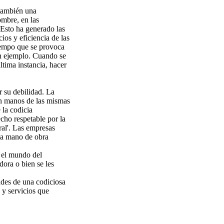
 también una
ombre, en las
 Esto ha generado las
os y eficiencia de las
tiempo que se provoca
un ejemplo. Cuando se
ltima instancia, hacer
r su debilidad. La
 en manos de las mismas
 la codicia
cho respetable por la
ral'. Las empresas
 la mano de obra
n el mundo del
dora o bien se les
ades de una codiciosa
 y servicios que