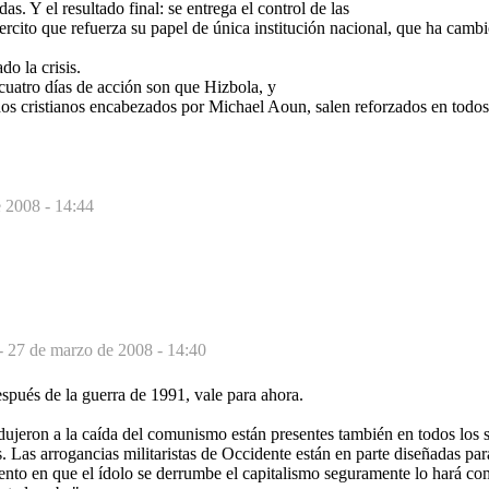
s. Y el resultado final: se entrega el control de las
jercito que refuerza su papel de única institución nacional, que ha camb
do la crisis.
s cuatro días de acción son que Hizbola, y
os cristianos encabezados por Michael Aoun, salen reforzados en todos 
e 2008 - 14:44
-
27 de marzo de 2008 - 14:40
spués de la guerra de 1991, vale para ahora.
ujeron a la caída del comunismo están presentes también en todos los si
 Las arrogancias militaristas de Occidente están en parte diseñadas para
ento en que el ídolo se derrumbe el capitalismo seguramente lo hará c