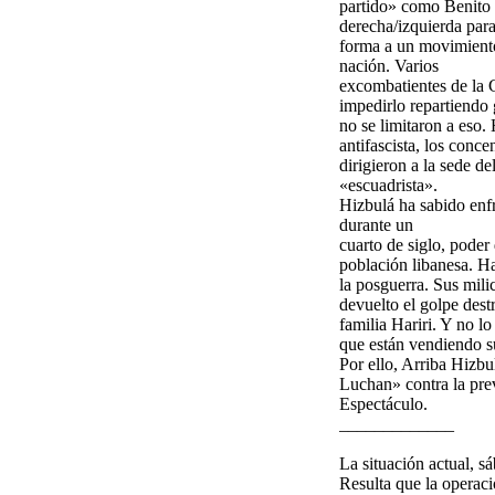
partido» como Benito M
derecha/izquierda para
forma a un movimiento 
nación. Varios
excombatientes de la G
impedirlo repartiendo
no se limitaron a eso.
antifascista, los conce
dirigieron a la sede d
«escuadrista».
Hizbulá ha sabido enfr
durante un
cuarto de siglo, poder
población libanesa. Ha
la posguerra. Sus mili
devuelto el golpe des
familia Hariri. Y no l
que están vendiendo s
Por ello, Arriba Hizbu
Luchan» contra la prev
Espectáculo.
_____________
La situación actual, s
Resulta que la operaci