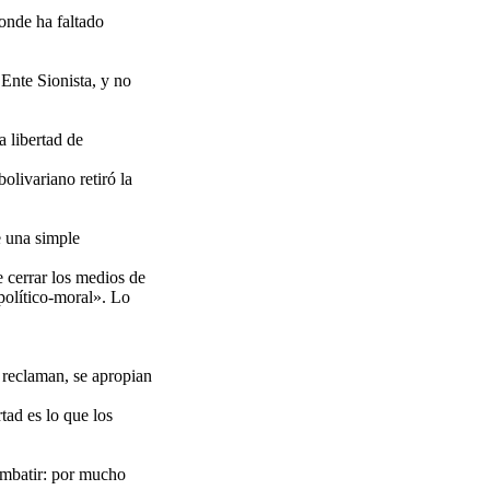
donde ha faltado
Ente Sionista, y no
a libertad de
livariano retiró la
e una simple
e cerrar los medios de
político-moral». Lo
d reclaman, se apropian
tad es lo que los
ombatir: por mucho