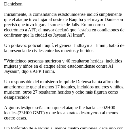
Danielson.
Inicialmente, la comandancia estadounidense indicó simplemente
que el ataque tuvo lugar al oeste de Baquba y el mayor Danielson
precisó que tuvo lugar al suroeste de Jalis. En un correo
electrónico a AFP, el mayor declaró que "estaba en condiciones de
confirmar que la ciudad es Jaysani Al Iman".
Un portavoz policial iraquí, el general Judhayir al Timini, habló de
la presencia de civiles entre los muertos y heridos.
"Veinticinco personas murieron y 40 resultaron heridas, incluidos
mujeres y niños en el ataque aéreo estadounidense contra Al
Jaysani", dijo a AFP Timini.
Un responsable del ministerio iraquí de Defensa había afirmado
anteriormente que al menos 17 iraquíes, incluidos mujeres y niños,
murieron, otros 27 resultaron heridos y ocho más figuran como
desaparecidos.
Algunos testigos señalaron que el ataque fue hacia las 02H00
locales (23H00 GMT) y que los aparatos destruyeron al menos
cuatro casas.
Un fotógrafo de AFP vio al menos cuatro camiones, cada uno con