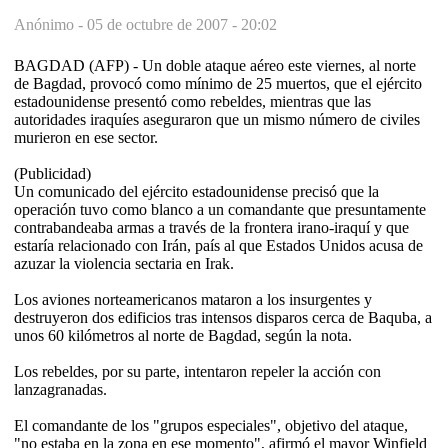
Anónimo -
05 de octubre de 2007 - 20:02
BAGDAD (AFP) - Un doble ataque aéreo este viernes, al norte
de Bagdad, provocó como mínimo de 25 muertos, que el ejército
estadounidense presentó como rebeldes, mientras que las
autoridades iraquíes aseguraron que un mismo número de civiles
murieron en ese sector.
(Publicidad)
Un comunicado del ejército estadounidense precisó que la
operación tuvo como blanco a un comandante que presuntamente
contrabandeaba armas a través de la frontera irano-iraquí y que
estaría relacionado con Irán, país al que Estados Unidos acusa de
azuzar la violencia sectaria en Irak.
Los aviones norteamericanos mataron a los insurgentes y
destruyeron dos edificios tras intensos disparos cerca de Baquba, a
unos 60 kilómetros al norte de Bagdad, según la nota.
Los rebeldes, por su parte, intentaron repeler la acción con
lanzagranadas.
El comandante de los "grupos especiales", objetivo del ataque,
"no estaba en la zona en ese momento", afirmó el mayor Winfield