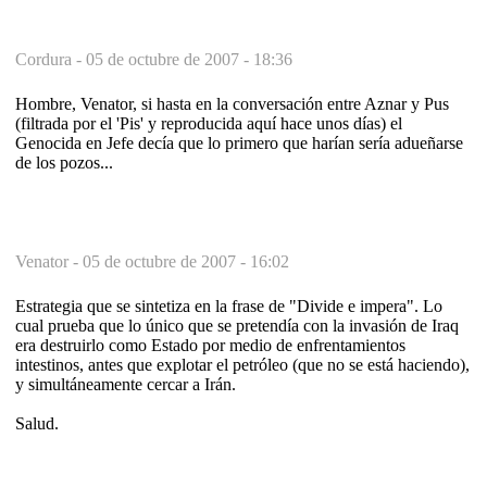
Cordura -
05 de octubre de 2007 - 18:36
Hombre, Venator, si hasta en la conversación entre Aznar y Pus
(filtrada por el 'Pis' y reproducida aquí hace unos días) el
Genocida en Jefe decía que lo primero que harían sería adueñarse
de los pozos...
Venator -
05 de octubre de 2007 - 16:02
Estrategia que se sintetiza en la frase de "Divide e impera". Lo
cual prueba que lo único que se pretendía con la invasión de Iraq
era destruirlo como Estado por medio de enfrentamientos
intestinos, antes que explotar el petróleo (que no se está haciendo),
y simultáneamente cercar a Irán.
Salud.