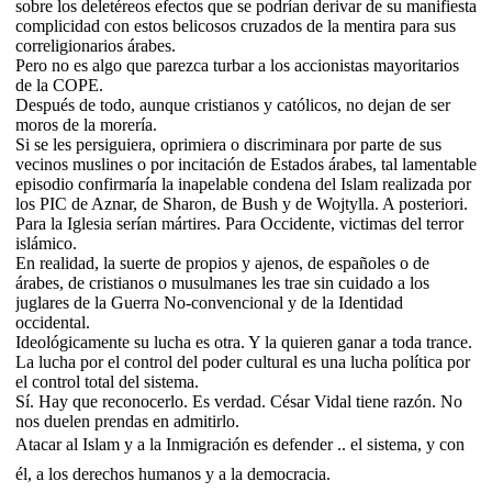
sobre los deletéreos efectos que se podrían derivar de su manifiesta
complicidad con estos belicosos cruzados de la mentira para sus
correligionarios árabes.
Pero no es algo que parezca turbar a los accionistas mayoritarios
de la COPE.
Después de todo, aunque cristianos y católicos, no dejan de ser
moros de la morería.
Si se les persiguiera, oprimiera o discriminara por parte de sus
vecinos muslines o por incitación de Estados árabes, tal lamentable
episodio confirmaría la inapelable condena del Islam realizada por
los PIC de Aznar, de Sharon, de Bush y de Wojtylla. A posteriori.
Para la Iglesia serían mártires. Para Occidente, victimas del terror
islámico.
En realidad, la suerte de propios y ajenos, de españoles o de
árabes, de cristianos o musulmanes les trae sin cuidado a los
juglares de la Guerra No-convencional y de la Identidad
occidental.
Ideológicamente su lucha es otra. Y la quieren ganar a toda trance.
La lucha por el control del poder cultural es una lucha política por
el control total del sistema.
Sí. Hay que reconocerlo. Es verdad. César Vidal tiene razón. No
nos duelen prendas en admitirlo.
Atacar al Islam y a la Inmigración es defender .. el sistema, y con
él, a los derechos humanos y a la democracia.