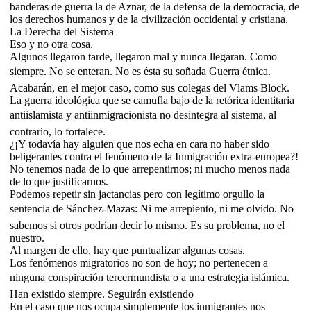
banderas de guerra la de Aznar, de la defensa de la democracia, de
los derechos humanos y de la civilización occidental y cristiana.
La Derecha del Sistema
Eso y no otra cosa.
Algunos llegaron tarde, llegaron mal y nunca llegaran. Como
siempre. No se enteran. No es ésta su soñada Guerra étnica.
Acabarán, en el mejor caso, como sus colegas del Vlams Block.
La guerra ideológica que se camufla bajo de la retórica identitaria
antiislamista y antiinmigracionista no desintegra al sistema, al
contrario, lo fortalece.
¿¡Y todavía hay alguien que nos echa en cara no haber sido
beligerantes contra el fenómeno de la Inmigración extra-europea?!
No tenemos nada de lo que arrepentirnos; ni mucho menos nada
de lo que justificarnos.
Podemos repetir sin jactancias pero con legítimo orgullo la
sentencia de Sánchez-Mazas: Ni me arrepiento, ni me olvido. No
sabemos si otros podrían decir lo mismo. Es su problema, no el
nuestro.
Al margen de ello, hay que puntualizar algunas cosas.
Los fenómenos migratorios no son de hoy; no pertenecen a
ninguna conspiración tercermundista o a una estrategia islámica.
Han existido siempre. Seguirán existiendo
En el caso que nos ocupa simplemente los inmigrantes nos