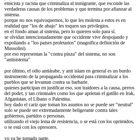
etnicista y racista que criminaliza al inmigrante, que esconde las
verdaderas causas de los problemas y que termina por afianzar al
sistema.
porque no nos equivoquemos, lo que les molesta a estos es en
realidad que "los de abajo" les toquen sus privilegios.
en el fondo aman al sistema, pero lo quieren solo para sí.
se olvidan intencionadamente que occidente vive despojando y
expoliando a "los paises proletarios" (magnifica definición de
Mussolini).
por eso representan la "contra pinza" del sistema, no son
"antisistema"
por último, el odio antiárabe, y anti islam en general es un burdo
instrumento de la propaganda occidental para criminalizar a los
pueblos que se levantan contra su barbarie.
quienes participan en justificar eso, son traidores a la causa, perros
del poder, y tan criminales como los que aprietan el gatillo en Irak,
Afganistan, el Líbano o Palestina.
hoy dado el cariz que toman los asuntos no se puede ser "neutral"
solo se puede ser extremadamente beligerante contra tales
gobiernos, partidos o personas.
utilizando el viejo lema de resistencia, o se está con los oprimidos,
o se está con los opresores.
yo ya he tomado parte.