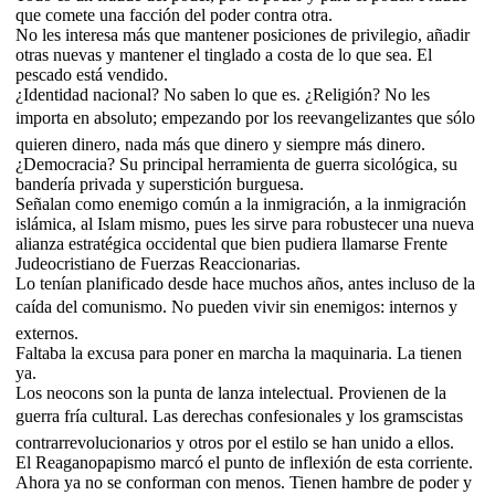
que comete una facción del poder contra otra.
No les interesa más que mantener posiciones de privilegio, añadir
otras nuevas y mantener el tinglado a costa de lo que sea. El
pescado está vendido.
¿Identidad nacional? No saben lo que es. ¿Religión? No les
importa en absoluto; empezando por los reevangelizantes que sólo
quieren dinero, nada más que dinero y siempre más dinero.
¿Democracia? Su principal herramienta de guerra sicológica, su
bandería privada y superstición burguesa.
Señalan como enemigo común a la inmigración, a la inmigración
islámica, al Islam mismo, pues les sirve para robustecer una nueva
alianza estratégica occidental que bien pudiera llamarse Frente
Judeocristiano de Fuerzas Reaccionarias.
Lo tenían planificado desde hace muchos años, antes incluso de la
caída del comunismo. No pueden vivir sin enemigos: internos y
externos.
Faltaba la excusa para poner en marcha la maquinaria. La tienen
ya.
Los neocons son la punta de lanza intelectual. Provienen de la
guerra fría cultural. Las derechas confesionales y los gramscistas
contrarrevolucionarios y otros por el estilo se han unido a ellos.
El Reaganopapismo marcó el punto de inflexión de esta corriente.
Ahora ya no se conforman con menos. Tienen hambre de poder y