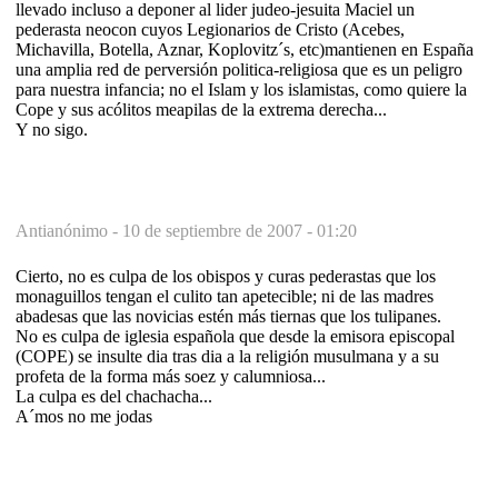
llevado incluso a deponer al lider judeo-jesuita Maciel un
pederasta neocon cuyos Legionarios de Cristo (Acebes,
Michavilla, Botella, Aznar, Koplovitz´s, etc)mantienen en España
una amplia red de perversión politica-religiosa que es un peligro
para nuestra infancia; no el Islam y los islamistas, como quiere la
Cope y sus acólitos meapilas de la extrema derecha...
Y no sigo.
Antianónimo -
10 de septiembre de 2007 - 01:20
Cierto, no es culpa de los obispos y curas pederastas que los
monaguillos tengan el culito tan apetecible; ni de las madres
abadesas que las novicias estén más tiernas que los tulipanes.
No es culpa de iglesia española que desde la emisora episcopal
(COPE) se insulte dia tras dia a la religión musulmana y a su
profeta de la forma más soez y calumniosa...
La culpa es del chachacha...
A´mos no me jodas