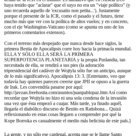
haya tenido que "aclarar" que el suyo no era un "viaje político" (y
uno recuerda aquello de 'excusatio non petita...'). Justamente
porque el presente de la ICR, como el pasado y el futuro, tiene
mucho más que ver con la política de altos vuelos; y en concreto,
con el eje Washington-Vaticano (como se apunta en uno de los
primeros comentarios extensos).
Con el terreno más despejado que nunca desde hace siglos, la
primera Bestia de Apocalipsis corre hoy hacia la primacía mundial.
ELLA Y SÓLO ELLA SERÁ LA PRIMERA
SUPERPOTENCIA PLANETARIA y la propia Puslandia, tan
necesitada de ella, se rendirá a sus pies (la adoración
tripresidencial del cadáver de Wojtyla sólo fue un anticipo, aunque
de lo más significativo). Apocalipsis 13: 3. [Entretanto, veo que
todavía hay quienes parecen creerse que JPII se opuso a la guerra
de Irak. Les convendría pasarse por aquí:
http://javzan.freehostia.com/asuntos/juanpablopaz.htm Así como
recordar que Wojtyla no hizo ni una sola condena de la invasión
una vez que ésta empezó a cuajar. Más tarde, ya finado aquél,
llegaría el diabólico discurso de Benito en Ratisbona... Quizá
reflexionando en estas cosas lleguen a comprender por qué la
Kope Borroka es casualmente el medio más belicista de este país.]
La gente, y no sólo ese cardenal, acepta que se le llame Santo