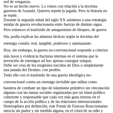
sed de venganza.
No es un hecho nuevo. Lo vimos con relación a la doctrina
guerrera de Aznarín. Quieren repetir la jugada. Pero la historia no
se repite.
Durante la segunda mitad del siglo XX asistimos a una estrategia
similar de guerra revolucionaria entre fuerzas de distinto signo.
Pero entonces el trasfondo de antagonismo de bloques, de guerra
fría, podía explicar las alianzas tácticas según la doctrina del
enemigo común: real, tangible, poderoso y amenazante.
Hoy, sin embargo, la guerra no-convemcional responde a criterios
más laxos y evidencia fracturas internas en el sistema que la
invención de enemigos ad hoc apenas consigue solapar.
Debe ser cosa de los renglones torcidos de Dios o simplemente
una putada del Destino, con perdón.
Todo ello con el trasfondo de una guerra ideológica no-
convencional contra un enemigo invisible que utiliza como
bandera de combate un tipo de islamismo primitivo sin vinculación
algunas con las masas sociales organizadas por un islam político
coherente y responsable que cada vez más gana terreno en el
campo de la acción política y de las relaciones internacionales.
Heterogéneo por definición, este Frente de Fuerzas Reaccionarias
mezcla sin pudor y sin medida alguna, en el crisol de su odio y