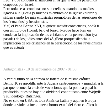
Iraq. Y que condenó la situación en la que viven los palestinos
ocupados por Israel.
Pero todas esas condenas no son creíbles cuando los medios
ligados a la Iglesia (y muchos miembros de la Iglesia) fueron y
siguen siendo los más entusiastas promotores de las agresiones de
los "cruzados" y los sionistas.
Y sí, el Papa Benito XVI, si quiere sacudir conciencias, podía ir
con un libro de Honsik bajo el brazo. Porque hace bien en
condenar la implicación de los cristianos en la persecución (ya
pasada) de los judíos antes del 45 ¿Pero porqué silencia la
implicación de los cristianos en la persecución de los revisionistas
que es actual?
Antagonistas -
10 de septiembre de 2007 - 01:50
A ver: el título de la entrada se infiere de la misma crónica.
Benito 16 se arrodilla ante la Judería centroeuroepa y mundial, a la
par que reconce la crisis de vovaciones que la politica papal ha
producido, pues no hay que olvidar el continuismo entre Wojtylla
y su ideologo, Ratzinger.
No es solo en USA: es toda América Latina y aquí en Europa
donde la violenta incontinecia homosexual del clero católico ha