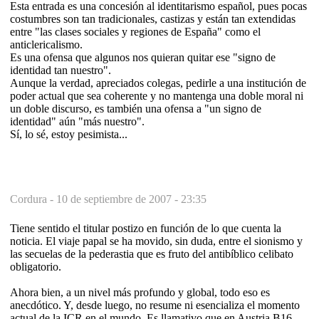
Esta entrada es una concesión al identitarismo español, pues pocas
costumbres son tan tradicionales, castizas y están tan extendidas
entre "las clases sociales y regiones de España" como el
anticlericalismo.
Es una ofensa que algunos nos quieran quitar ese "signo de
identidad tan nuestro".
Aunque la verdad, apreciados colegas, pedirle a una institución de
poder actual que sea coherente y no mantenga una doble moral ni
un doble discurso, es también una ofensa a "un signo de
identidad" aún "más nuestro".
Sí, lo sé, estoy pesimista...
Cordura -
10 de septiembre de 2007 - 23:35
Tiene sentido el titular postizo en función de lo que cuenta la
noticia. El viaje papal se ha movido, sin duda, entre el sionismo y
las secuelas de la pederastia que es fruto del antibíblico celibato
obligatorio.
Ahora bien, a un nivel más profundo y global, todo eso es
anecdótico. Y, desde luego, no resume ni esencializa el momento
actual de la ICR en el mundo. Es llamativo que en Austria B16