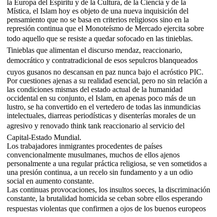
la Europa del Espíritu y de la Cultura, de la Ciencia y de la
Mística, el Islam hoy es objeto de una nueva inquisición del
pensamiento que no se basa en criterios religiosos sino en la
represión continua que el Monoteísmo de Mercado ejercita sobre
todo aquello que se resiste a quedar sofocado en las tinieblas.
Tinieblas que alimentan el discurso mendaz, reaccionario,
democrático y contratradicional de esos sepulcros blanqueados
cuyos gusanos no descansan en paz nunca bajo el acróstico PIC.
Por cuestiones ajenas a su realidad esencial, pero no sin relación a
las condiciones mismas del estado actual de la humanidad
occidental en su conjunto, el Islam, en apenas poco más de un
lustro, se ha convertido en el vertedero de todas las inmundicias
intelectuales, diarreas periodísticas y disenterías morales de un
agresivo y renovado think tank reaccionario al servicio del
Capital-Estado Mundial.
Los trabajadores inmigrantes procedentes de países
convencionalmente musulmanes, muchos de ellos ajenos
personalmente a una regular práctica religiosa, se ven sometidos a
una presión continua, a un recelo sin fundamento y a un odio
social en aumento constante.
Las continuas provocaciones, los insultos soeces, la discriminación
constante, la brutalidad homicida se ceban sobre ellos esperando
respuestas violentas que confirmen a ojos de los buenos europeos