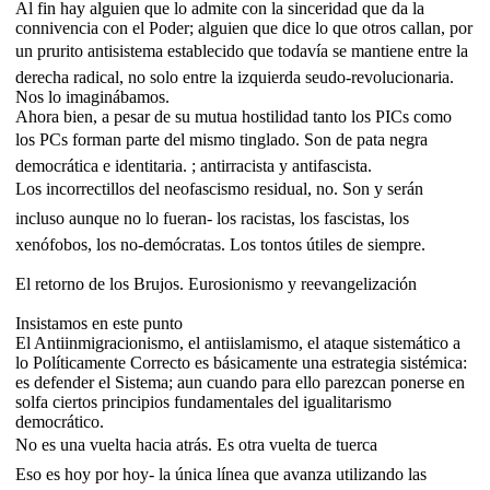
Al fin hay alguien que lo admite con la sinceridad que da la
connivencia con el Poder; alguien que dice lo que otros callan, por
un prurito antisistema establecido que todavía se mantiene entre la
derecha radical, no solo entre la izquierda seudo-revolucionaria.
Nos lo imaginábamos.
Ahora bien, a pesar de su mutua hostilidad tanto los PICs como
los PCs forman parte del mismo tinglado. Son de pata negra
democrática e identitaria. ; antirracista y antifascista.
Los incorrectillos del neofascismo residual, no. Son y serán
incluso aunque no lo fueran- los racistas, los fascistas, los
xenófobos, los no-demócratas. Los tontos útiles de siempre.
El retorno de los Brujos. Eurosionismo y reevangelización
Insistamos en este punto
El Antiinmigracionismo, el antiislamismo, el ataque sistemático a
lo Políticamente Correcto es básicamente una estrategia sistémica:
es defender el Sistema; aun cuando para ello parezcan ponerse en
solfa ciertos principios fundamentales del igualitarismo
democrático.
No es una vuelta hacia atrás. Es otra vuelta de tuerca
Eso es hoy por hoy- la única línea que avanza utilizando las