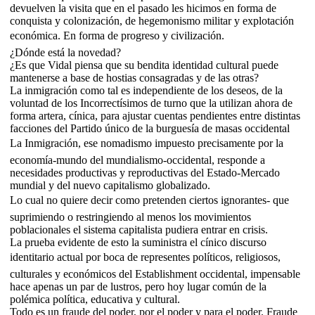
devuelven la visita que en el pasado les hicimos en forma de
conquista y colonización, de hegemonismo militar y explotación
económica. En forma de progreso y civilización.
¿Dónde está la novedad?
¿Es que Vidal piensa que su bendita identidad cultural puede
mantenerse a base de hostias consagradas y de las otras?
La inmigración como tal es independiente de los deseos, de la
voluntad de los Incorrectísimos de turno que la utilizan ahora de
forma artera, cínica, para ajustar cuentas pendientes entre distintas
facciones del Partido único de la burguesía de masas occidental
La Inmigración, ese nomadismo impuesto precisamente por la
economía-mundo del mundialismo-occidental, responde a
necesidades productivas y reproductivas del Estado-Mercado
mundial y del nuevo capitalismo globalizado.
Lo cual no quiere decir como pretenden ciertos ignorantes- que
suprimiendo o restringiendo al menos los movimientos
poblacionales el sistema capitalista pudiera entrar en crisis.
La prueba evidente de esto la suministra el cínico discurso
identitario actual por boca de representes políticos, religiosos,
culturales y económicos del Establishment occidental, impensable
hace apenas un par de lustros, pero hoy lugar común de la
polémica política, educativa y cultural.
Todo es un fraude del poder, por el poder y para el poder. Fraude