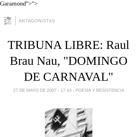
Garamond">">
ANTAGONISTAS
TRIBUNA LIBRE: Raul
Brau Nau, "DOMINGO
DE CARNAVAL"
27 DE MAYO DE 2007 - 17:43
-
POESÍA Y RESISTENCIA