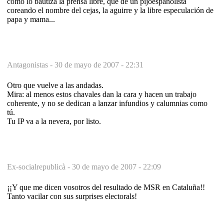
como lo bautiza la prensa libre, que de un pijoespañolista
coreando el nombre del cejas, la aguirre y la libre especulación de
papa y mama...
Antagonistas -
30 de mayo de 2007 - 22:31
Otro que vuelve a las andadas.
Mira: al menos estos chavales dan la cara y hacen un trabajo
coherente, y no se dedican a lanzar infundios y calumnias como
tú.
Tu IP va a la nevera, por listo.
Ex-socialrepublicà -
30 de mayo de 2007 - 22:09
¡¡Y que me dicen vosotros del resultado de MSR en Cataluña!!
Tanto vacilar con sus surprises electorals!