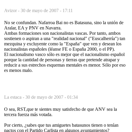
Avizor -
30 de mayo de 2007 - 17:11
No se confundan. Nafarroa Bai no es Batasuna, sino la unión de
Aralar, EA y PNV en Navarra.
Ambas formaciones son nacionalistas vascas. Por tanto, ambos
sostienen o aspiran a una "realidad nacional" ("Euscalherría") tan
mezquina y excluyente como la "España" que ven y desean los
nacionalistas españoles (léanse FE o España 2000, o el PP).
El nacionalismo vasco sólo es mejor que el nacionalismo español
porque la cantidad de personas y tierras que pretende atrapar y
reducir a sus estrechos esquemas mentales es menor. Sólo por eso
es menos malo.
La estaca -
30 de mayo de 2007 - 01:34
O sea, RST,que te sientes muy satisfecho de que ANV sea la
tercera fuerza más votada.
Por cierto, ¿sabes que tus amiguetes batasunos tienen o tenían
pactos con el Partido Carlista en algunos ayuntamientos?