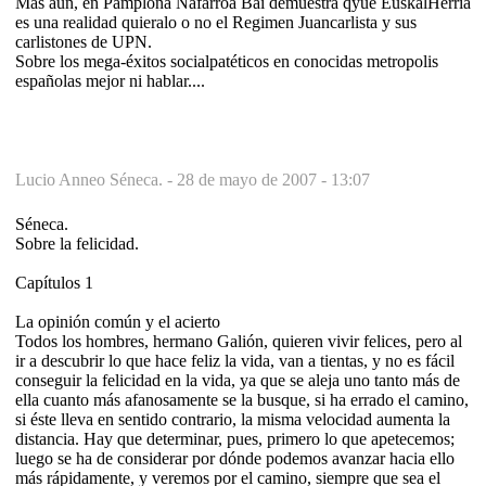
Más aún, en Pamplona Nafarroa Bai demuestra qyue EuskalHerria
es una realidad quieralo o no el Regimen Juancarlista y sus
carlistones de UPN.
Sobre los mega-éxitos socialpatéticos en conocidas metropolis
españolas mejor ni hablar....
Lucio Anneo Séneca. -
28 de mayo de 2007 - 13:07
Séneca.
Sobre la felicidad.
Capítulos 1
La opinión común y el acierto
Todos los hombres, hermano Galión, quieren vivir felices, pero al
ir a descubrir lo que hace feliz la vida, van a tientas, y no es fácil
conseguir la felicidad en la vida, ya que se aleja uno tanto más de
ella cuanto más afanosamente se la busque, si ha errado el camino,
si éste lleva en sentido contrario, la misma velocidad aumenta la
distancia. Hay que determinar, pues, primero lo que apetecemos;
luego se ha de considerar por dónde podemos avanzar hacia ello
más rápidamente, y veremos por el camino, siempre que sea el