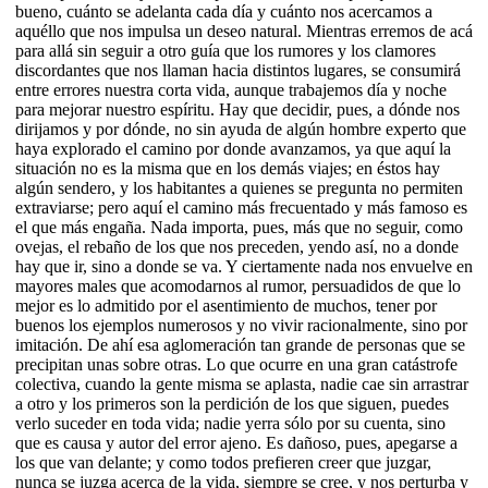
bueno, cuánto se adelanta cada día y cuánto nos acercamos a
aquéllo que nos impulsa un deseo natural. Mientras erremos de acá
para allá sin seguir a otro guía que los rumores y los clamores
discordantes que nos llaman hacia distintos lugares, se consumirá
entre errores nuestra corta vida, aunque trabajemos día y noche
para mejorar nuestro espíritu. Hay que decidir, pues, a dónde nos
dirijamos y por dónde, no sin ayuda de algún hombre experto que
haya explorado el camino por donde avanzamos, ya que aquí la
situación no es la misma que en los demás viajes; en éstos hay
algún sendero, y los habitantes a quienes se pregunta no permiten
extraviarse; pero aquí el camino más frecuentado y más famoso es
el que más engaña. Nada importa, pues, más que no seguir, como
ovejas, el rebaño de los que nos preceden, yendo así, no a donde
hay que ir, sino a donde se va. Y ciertamente nada nos envuelve en
mayores males que acomodarnos al rumor, persuadidos de que lo
mejor es lo admitido por el asentimiento de muchos, tener por
buenos los ejemplos numerosos y no vivir racionalmente, sino por
imitación. De ahí esa aglomeración tan grande de personas que se
precipitan unas sobre otras. Lo que ocurre en una gran catástrofe
colectiva, cuando la gente misma se aplasta, nadie cae sin arrastrar
a otro y los primeros son la perdición de los que siguen, puedes
verlo suceder en toda vida; nadie yerra sólo por su cuenta, sino
que es causa y autor del error ajeno. Es dañoso, pues, apegarse a
los que van delante; y como todos prefieren creer que juzgar,
nunca se juzga acerca de la vida, siempre se cree, y nos perturba y