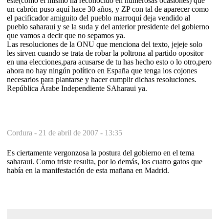
este(como él mismo ha reconocido en numerosas ocasiones) que
un cabrón puso aquí hace 30 años, y ZP con tal de aparecer como
el pacificador amiguito del pueblo marroquí deja vendido al
pueblo saharaui y se la suda y del anterior presidente del gobierno
que vamos a decir que no sepamos ya.
Las resoluciones de la ONU que menciona del texto, jejeje solo
les sirven cuando se trata de robar la poltrona al partido opositor
en una elecciones,para acusarse de tu has hecho esto o lo otro,pero
ahora no hay ningún político en España que tenga los cojones
necesarios para plantarse y hacer cumplir dichas resoluciones.
República Árabe Independiente SAharaui ya.
Cordura -
21 de abril de 2007 - 13:35
Es ciertamente vergonzosa la postura del gobierno en el tema
saharaui. Como triste resulta, por lo demás, los cuatro gatos que
había en la manifestación de esta mañana en Madrid.