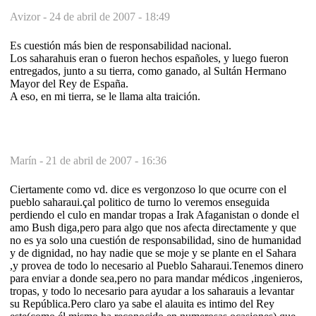
Avizor -
24 de abril de 2007 - 18:49
Es cuestión más bien de responsabilidad nacional.
Los saharahuis eran o fueron hechos españoles, y luego fueron
entregados, junto a su tierra, como ganado, al Sultán Hermano
Mayor del Rey de España.
A eso, en mi tierra, se le llama alta traición.
Marín -
21 de abril de 2007 - 16:36
Ciertamente como vd. dice es vergonzoso lo que ocurre con el
pueblo saharaui.çal politico de turno lo veremos enseguida
perdiendo el culo en mandar tropas a Irak Afaganistan o donde el
amo Bush diga,pero para algo que nos afecta directamente y que
no es ya solo una cuestión de responsabilidad, sino de humanidad
y de dignidad, no hay nadie que se moje y se plante en el Sahara
,y provea de todo lo necesario al Pueblo Saharaui.Tenemos dinero
para enviar a donde sea,pero no para mandar médicos ,ingenieros,
tropas, y todo lo necesario para ayudar a los saharauis a levantar
su República.Pero claro ya sabe el alauita es intimo del Rey