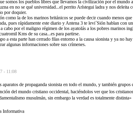
ue somos los pueblos libres que llevamos la civilización por el mundo a
na en no se qué universidad...el perrito Arístegui ladra y nos deleita c
io por doquier.
ón como la de los marinos británicos se puede decir cuando menos qu
ada, pues rápidamente este diario y Antena 3 te levi´Sión hablan con un
 a cabo por el maligno régimen de los ayatolás a los pobres marinos ing
cuatromil Kms de su casa...es para partirse.
o a esta parte han cerrado filas entorno a la causa sionista y ya no ha
trar algunas informaciones sobre sus crímenes.
7 - 11:08
aparatos de propaganda sionista en todo el mundo, y también grupos de 
ención del mundo cristiano occidental, haciéndolos ver que los cristianos
ndamentalismo musulmán, sin embargo la verdad es totalmente distinta»
 Informativa