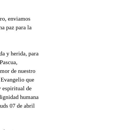
cro, enviamos
na paz para la
da y herida, para
 Pascua,
 amor de nuestro
n Evangelio que
 espiritual de
a dignidad humana
uds 07 de abril