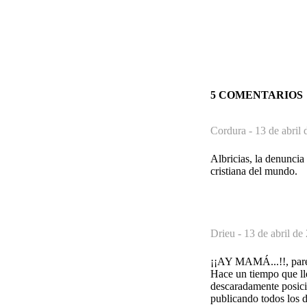
5 COMENTARIOS
Cordura -
13 de abril 
Albricias, la denuncia
cristiana del mundo.
Drieu -
13 de abril de
¡¡AY MAMÁ...!!, parece
Hace un tiempo que ll
descaradamente posici
publicando todos los d