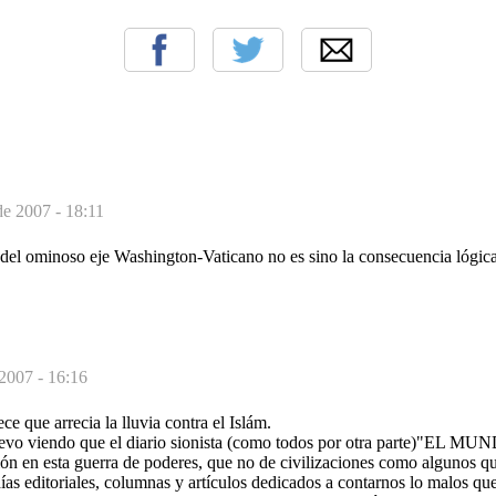
de 2007 - 18:11
 del ominoso eje Washington-Vaticano no es sino la consecuencia lógic
 2007 - 16:16
 que arrecia la lluvia contra el Islám.
evo viendo que el diario sionista (como todos por otra parte)"EL M
ón en esta guerra de poderes, que no de civilizaciones como algunos qu
ías editoriales, columnas y artículos dedicados a contarnos lo malos que