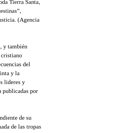
oda Tierra Santa,
estinas”,
usticia. (Agencia
, y también
 cristiano
ecuencias del
nta y la
s lideres y
n publicadas por
endiente de su
mada de las tropas