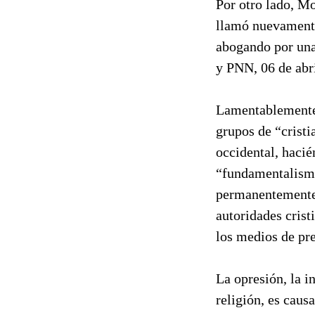
Por otro lado, M
llamó nuevamente 
abogando por una 
y PNN, 06 de abr
Lamentablemente,
grupos de “cristi
occidental, hacié
“fundamentalismo
permanentemente 
autoridades crist
los medios de pre
La opresión, la i
religión, es caus