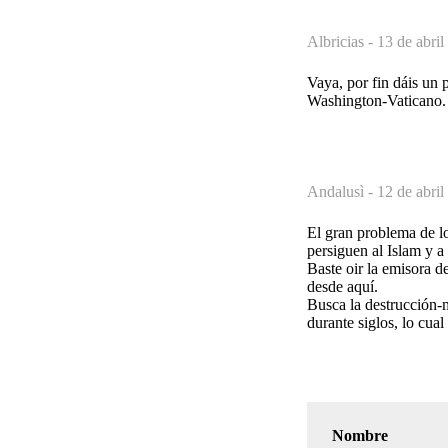
Albricias -
13 de abril
Vaya, por fin dáis un p
Washington-Vaticano.
Andalusì -
12 de abril
El gran problema de lo
persiguen al Islam y 
Baste oir la emisora d
desde aquí.
Busca la destrucción-m
durante siglos, lo cua
Nombre