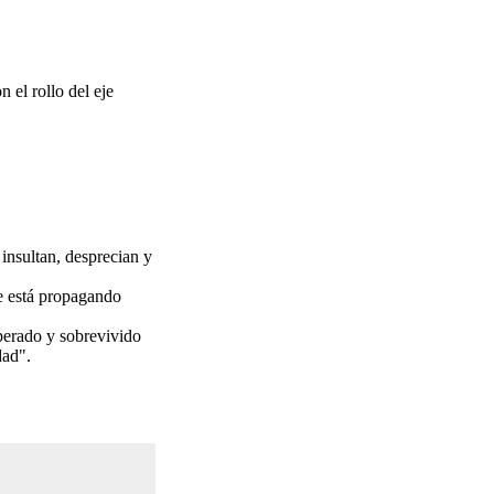
 el rollo del eje
 insultan, desprecian y
se está propagando
sperado y sobrevivido
dad".