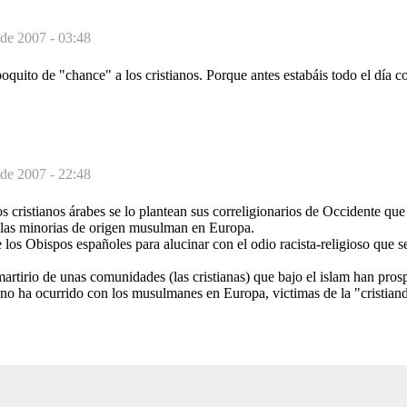
 de 2007 - 03:48
oquito de "chance" a los cristianos. Porque antes estabáis todo el día con
 de 2007 - 22:48
s cristianos árabes se lo plantean sus correligionarios de Occidente que
a las minorias de origen musulman en Europa.
e los Obispos españoles para alucinar con el odio racista-religioso que 
artirio de unas comunidades (las cristianas) que bajo el islam han pro
l no ha ocurrido con los musulmanes en Europa, victimas de la "cristian