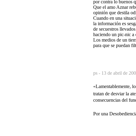
por contra lo buenos q
Que el amo Aznar rebuz
opinión que destila od
Cuando en una situaci
la información es sesg
de secuestros llevados
haciendo un pic-nic a 
Los medios de un tiemp
para que se puedan fil
ps -
13 de abril de 200
«Lamentablemente, los 
tratan de desviar la at
consecuencias del fu
Por una Desobediencia