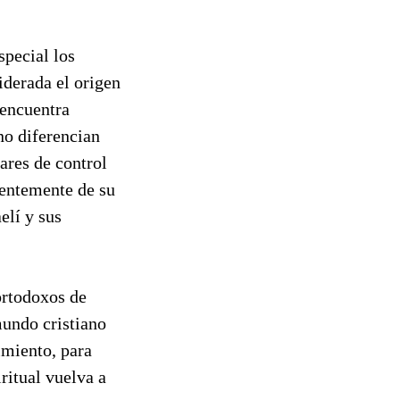
special los
iderada el origen
 encuentra
no diferencian
ares de control
ientemente de su
elí y sus
ortodoxos de
mundo cristiano
imiento, para
iritual vuelva a