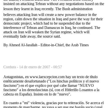
insisted on attacking Tehran without any negotiations based on the
lesson they learnt in Iraq recently. The Bush administration
believes attacking Iran will create a new power balance in the
region, calm down the situation in Iraq and pave the way for their
democratic project, which had to be suspended due to the
interference of Tehran and Damascus in Iraq, he continued. The
attack on Iran will weaken the Syrian regime, which will
eventually fade away, the source said.
By Ahmed Al-Jarallah - Editor-in-Chief, the Arab Times
Cordura -
14 de enero de 2007 - 00:57
Antagonistas, en www.laexcepcion.com hay un texto de título
estéticamente desafortunado ("Los hinchas políticos y el nuevo
fascismo") en el que explico por qué cabe llamar "NUEVO
fascismo" a los demofascistas (sí, con el Hitlerillo Losantos a la
cabeza en España). Insisto en lo de "nuevo".
En cuanto a "mi" violencia, gracias por tu reiteración. Se acerca el
momento de marcharme, no vaya a ser que me hagáis socio (¡qué