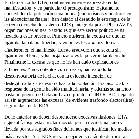
El clamor contra ETA, contundentemente expresado en la
manifestación, y en particular el protagonismo lógicamente
concedido a la población ecuatoriana (con músicos y oradores en
las alocuciones finales), han dejado al desnudo la estrategia de la
extrema derecha del sistema (EDS), integrada por el PP, la AVT y
organizaciones afines. Sabido es que este sector político se ha
negado a estar presente. Primero pusieron la excusa de que no
figuraba la palabra libertad, y entonces los organizadores la
añadieron en el manifiesto. Luego arguyeron que seguía sin
figurar en el lema, y los organizadores la pusieron también ahí.
Finalmente la excusa es que no les han dado explicaciones
suficientes. Y no contentos con no estar, han exigido la
desconvocatoria de la cita, con la evidente intención de
deslegitimarla y de desmovilizar a la población. Fracaso total: la
respuesta de la gente ha sido multitudinaria, y además se ha leído
hasta un poema de Octavio Paz en pro de la LIBERTAD, dejando
así sin argumentos las excusas (de evidente trasfondo electoralista)
esgrimidas por la EDS.
De lo anterior no deben desprenderse excesivas ilusiones. ETA
sigue ahí, dispuesta a matar movida por su necio fanatismo y
llevada por sus sagrados fines delirantes que justifican los medios
más abyectos. Y la EDS no va a cejar en su afán de derrocar al