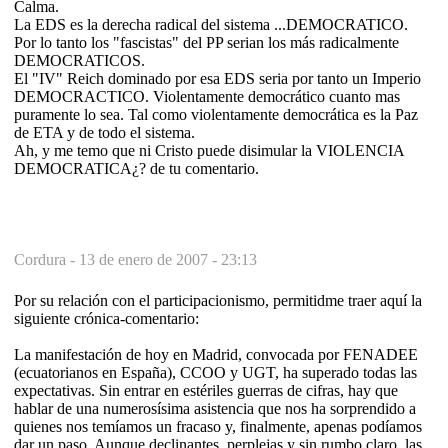
Calma.
La EDS es la derecha radical del sistema ...DEMOCRATICO.
Por lo tanto los "fascistas" del PP serian los más radicalmente
DEMOCRATICOS.
El "IV" Reich dominado por esa EDS seria por tanto un Imperio
DEMOCRACTICO. Violentamente democrático cuanto mas
puramente lo sea. Tal como violentamente democrática es la Paz
de ETA y de todo el sistema.
Ah, y me temo que ni Cristo puede disimular la VIOLENCIA
DEMOCRATICA¿? de tu comentario.
Cordura -
13 de enero de 2007 - 23:13
Por su relación con el participacionismo, permitidme traer aquí la
siguiente crónica-comentario:
La manifestación de hoy en Madrid, convocada por FENADEE
(ecuatorianos en España), CCOO y UGT, ha superado todas las
expectativas. Sin entrar en estériles guerras de cifras, hay que
hablar de una numerosísima asistencia que nos ha sorprendido a
quienes nos temíamos un fracaso y, finalmente, apenas podíamos
dar un paso. Aunque declinantes, perplejas y sin rumbo claro, las