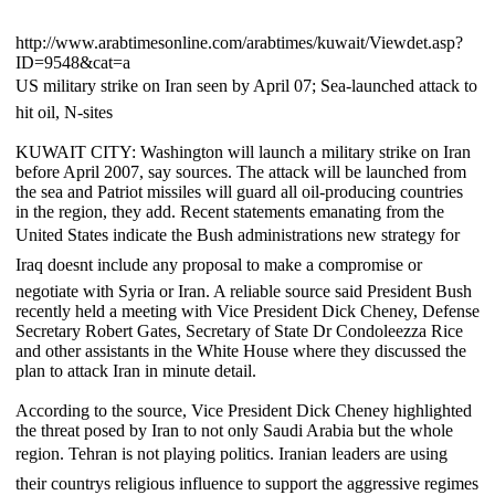
http://www.arabtimesonline.com/arabtimes/kuwait/Viewdet.asp?
ID=9548&cat=a
US military strike on Iran seen by April 07; Sea-launched attack to
hit oil, N-sites
KUWAIT CITY: Washington will launch a military strike on Iran
before April 2007, say sources. The attack will be launched from
the sea and Patriot missiles will guard all oil-producing countries
in the region, they add. Recent statements emanating from the
United States indicate the Bush administrations new strategy for
Iraq doesnt include any proposal to make a compromise or
negotiate with Syria or Iran. A reliable source said President Bush
recently held a meeting with Vice President Dick Cheney, Defense
Secretary Robert Gates, Secretary of State Dr Condoleezza Rice
and other assistants in the White House where they discussed the
plan to attack Iran in minute detail.
According to the source, Vice President Dick Cheney highlighted
the threat posed by Iran to not only Saudi Arabia but the whole
region. Tehran is not playing politics. Iranian leaders are using
their countrys religious influence to support the aggressive regimes