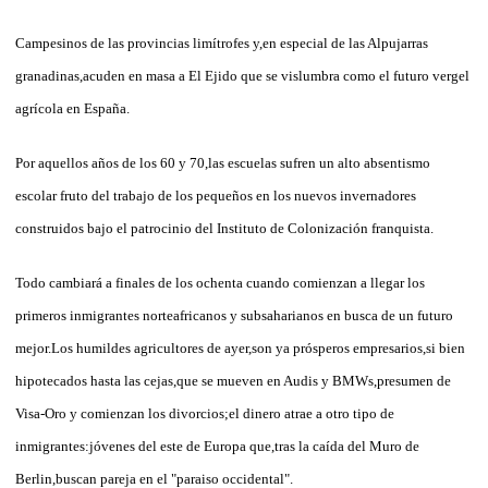
Campesinos de las provincias limítrofes y,en especial de las Alpujarras
granadinas,acuden en masa a El Ejido que se vislumbra como el futuro vergel
agrícola en España.
Por aquellos años de los 60 y 70,las escuelas sufren un alto absentismo
escolar fruto del trabajo de los pequeños en los nuevos invernadores
construidos bajo el patrocinio del Instituto de Colonización franquista.
Todo cambiará a finales de los ochenta cuando comienzan a llegar los
primeros inmigrantes norteafricanos y subsaharianos en busca de un futuro
mejor.Los humildes agricultores de ayer,son ya prósperos empresarios,si bien
hipotecados hasta las cejas,que se mueven en Audis y BMWs,presumen de
Visa-Oro y comienzan los divorcios;el dinero atrae a otro tipo de
inmigrantes:jóvenes del este de Europa que,tras la caída del Muro de
Berlin,buscan pareja en el "paraiso occidental".