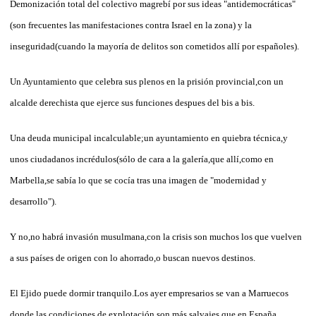
Demonización total del colectivo magrebí por sus ideas "antidemocráticas"
(son frecuentes las manifestaciones contra Israel en la zona) y la
inseguridad(cuando la mayoría de delitos son cometidos allí por españoles).
Un Ayuntamiento que celebra sus plenos en la prisión provincial,con un
alcalde derechista que ejerce sus funciones despues del bis a bis.
Una deuda municipal incalculable;un ayuntamiento en quiebra técnica,y
unos ciudadanos incrédulos(sólo de cara a la galería,que allí,como en
Marbella,se sabía lo que se cocía tras una imagen de "modernidad y
desarrollo").
Y no,no habrá invasión musulmana,con la crisis son muchos los que vuelven
a sus países de origen con lo ahorrado,o buscan nuevos destinos.
El Ejido puede dormir tranquilo.Los ayer empresarios se van a Marruecos
donde las condiciones de explotación son más salvajes que en España.