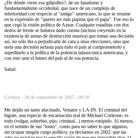
¿De dónde viene esa gilipollez?, de un fanatismo y
fundamentalismo occidental, que nace de un complejo de
inferioridad con respecto al "amigo" americano, lo que se resume
en la expresión de "querer ser más papista que el papa". Fue eso lo
que cegó la visión política de Aznar. Cualquier estadista con dos
dedos de frente se hubiera dado cuenta (incluso creyendo en la
existencia de armas de destrucción masiva) que tomar una decisión
así, no sólo iba a perjudicarle de cara a unas elecciones, sino que
sería una decisión nefasta para todo el país al comprometerlo y
supeditarlo a la política de la potencia talasocratica americana, y
con esto unir el futuro del país al de esa potencia.
Salud.
Cordura -
28 de septiembre de 2007 - 09:30
Me dejáis un tanto alucinado, Venator y LA-IN. El criminal del
bigote, una especie de encarnación real de Michael Corleone, es
todo (vulgar, soberbio, pijo, criminal...) menos estúpido. Al menos,
en el sentido de tan "tonto", como para no saber lo que algunos,
sin ocupar ningún cargo político, ya decíamos en 2002: que las
adm no existían por la sencilla razón de que era imposible (tras 11