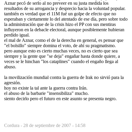
Aznar pecó de serlo al no preveer en su justa medida los
resultados de su arrogancia y desprecio hacia la voluntad popular.
también es verdad que el 11M fué un golpe de efecto que no
esperaban y ciertamente lo del atentado de ese día, pero sobre todo
la administración que de la crisis hizo el PP con sus mentiras
influyeron en la debacle electoral, aunque posiblemente hubieran
perdido igual.
el mal de Aznar, como el de la derecha en general, es pensar que
"el bolsillo" siempre domina el voto, de ahí su pragmatismo.
pero aunque esto es cierto muchas veces, no es cierto que sea
siempre y la gente que "se deja" engañar hasta donde quiere, a
veces se le hinchan "los cataplines" cuando el engaño llega al
abuso.
la movilización mundial contra la guerra de Irak no sirvió para la
agresión.
hoy no existe la tal ante la guerra contra Irán.
el abuso de la barbarie "insensibiliza" mucho.
siento decirlo pero el futuro en este asunto se presenta negro.
Cordura -
28 de septiembre de 2007 - 14:58