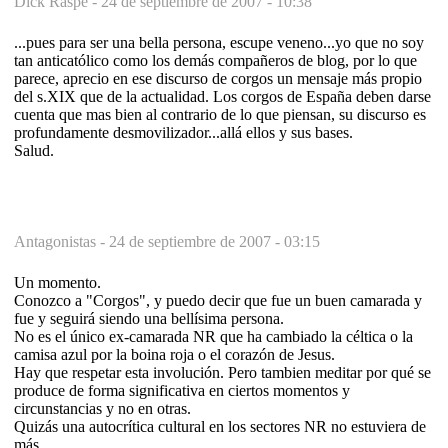
Dick Raspe -
24 de septiembre de 2007 - 10:38
...pues para ser una bella persona, escupe veneno...yo que no soy
tan anticatólico como los demás compañeros de blog, por lo que
parece, aprecio en ese discurso de corgos un mensaje más propio
del s.XIX que de la actualidad. Los corgos de España deben darse
cuenta que mas bien al contrario de lo que piensan, su discurso es
profundamente desmovilizador...allá ellos y sus bases.
Salud.
Antagonistas -
24 de septiembre de 2007 - 03:15
Un momento.
Conozco a "Corgos", y puedo decir que fue un buen camarada y
fue y seguirá siendo una bellísima persona.
No es el único ex-camarada NR que ha cambiado la céltica o la
camisa azul por la boina roja o el corazón de Jesus.
Hay que respetar esta involución. Pero tambien meditar por qué se
produce de forma significativa en ciertos momentos y
circunstancias y no en otras.
Quizás una autocrítica cultural en los sectores NR no estuviera de
más.