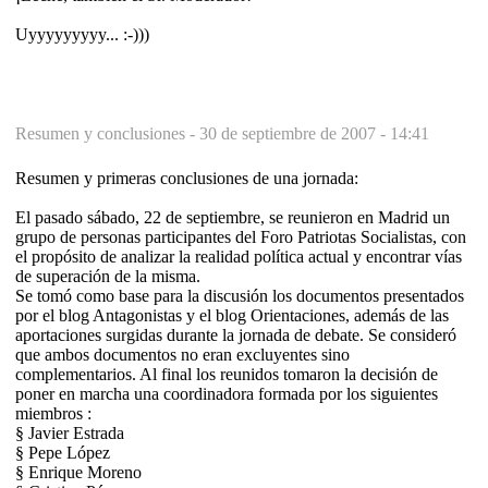
Uyyyyyyyyy... :-)))
Resumen y conclusiones -
30 de septiembre de 2007 - 14:41
Resumen y primeras conclusiones de una jornada:
El pasado sábado, 22 de septiembre, se reunieron en Madrid un
grupo de personas par­ticipantes del Foro Patrio­tas Socialistas, con
el propósito de analizar la realidad po­líti­ca actual y encontrar vías
de superación de la misma.
Se tomó como base para la discusión los documentos pre­sen­tados
por el blog Anta­gonistas y el blog Orientaciones, además de las
aportaciones surgidas durante la jornada de debate. Se consideró
que ambos documentos no eran ex­clu­yentes sino
complementarios. Al final los reunidos toma­ron la decisión de
poner en mar­cha una coordinadora for­ma­da por los siguientes
miembros :
§ Javier Estrada
§ Pepe López
§ Enrique Moreno