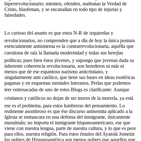
hiperrevolucionario; mienten, ofenden, maltratan la Verdad de
Cristo, blasfeman, y se encanallan en todo tipo de injurias y
falsedades.
Lo curioso del asunto es que estos N-R de izquierdas y
revolucionarios, no comprenden que a día de hoy la única postura
esencialmente antisistema es la contrarrevolucionaria, aquélla que
cuestiona de raíz la llamada modernidad y todas sus herejías
políticas; pues bien éstos jóvenes, y supongo que jovenas dada su
inherente coherencia revolucionaria, son herederos ni más ni
menos que de ese espantoso nazismo anticristiano, y
singularmente anti católico, que tiene sus bases en ideas esotéricas
paganas y en esquemas mentales luteranos. Perlas que podemos
leer entresacadas de uno de estos Blogs es clarificante: Aunque
cristianos y católicos no dejan de ser moros de la morería, ya está
ese es el problema, para estos lumbreras del pensamiento. Lo
realmente asombroso es que ése discurso antisemita aplicado a la
Iglesia se enmascara en una defensa del inmigrante, únicamente
musulmán; no importa el inmigrante hispanoamericano, ese que
viene con nuestra lengua, parte de nuestra cultura, y lo que es peor
para ellos, nuestra religión. Para éstos émulos del Ayatolá Jomeini
los pobres de Hispanoamérica son menos pobres que aquellos que