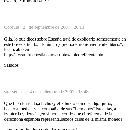
exacto, !!!Ramón Bau!!!.
Cordura -
24 de septiembre de 2007 - 20:13
Gila, lo que dices sobre España traté de explicarlo someramente en
este breve artículo: "El único y premoderno referente identitario",
localizable en
http://javzan.freehostia.com/asuntos/unicoreferente.htm
Saludos.
strasserista -
24 de septiembre de 2007 - 18:48
Qué bién le sienta;a fachozy él kibuz-o como se diga-judio,ni
hecho a medida y la compañia de sus "hermanos" israelitas, a
izquierda y derecha,en sintonia con lo que,el referente de la
derechona española representa,las:dos caras de la misma moneda.
¡con los oprimidos,contra los opresores!