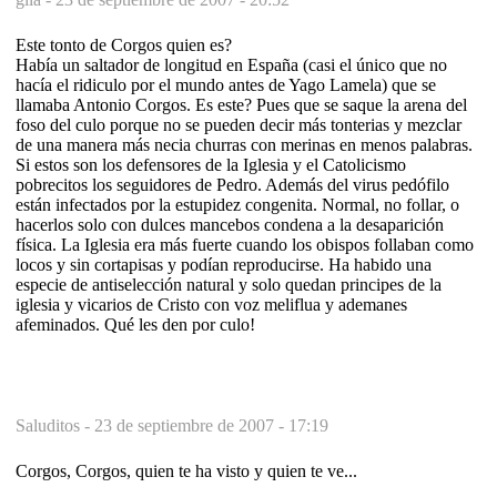
Este tonto de Corgos quien es?
Había un saltador de longitud en España (casi el único que no
hacía el ridiculo por el mundo antes de Yago Lamela) que se
llamaba Antonio Corgos. Es este? Pues que se saque la arena del
foso del culo porque no se pueden decir más tonterias y mezclar
de una manera más necia churras con merinas en menos palabras.
Si estos son los defensores de la Iglesia y el Catolicismo
pobrecitos los seguidores de Pedro. Además del virus pedófilo
están infectados por la estupidez congenita. Normal, no follar, o
hacerlos solo con dulces mancebos condena a la desaparición
física. La Iglesia era más fuerte cuando los obispos follaban como
locos y sin cortapisas y podían reproducirse. Ha habido una
especie de antiselección natural y solo quedan principes de la
iglesia y vicarios de Cristo con voz meliflua y ademanes
afeminados. Qué les den por culo!
Saluditos -
23 de septiembre de 2007 - 17:19
Corgos, Corgos, quien te ha visto y quien te ve...