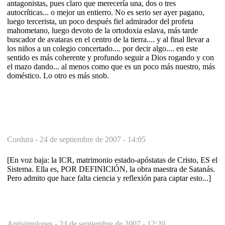
antagonistas, pues claro que merecería una, dos o tres
autocríticas... o mejor un entierro. No es serio ser ayer pagano,
luego tercerista, un poco después fiel admirador del profeta
mahometano, luego devoto de la ortodoxia eslava, más tarde
buscador de avataras en el centro de la tierra.... y al final llevar a
los niños a un colegio concertado.... por decir algo.... en este
sentido es más coherente y profundo seguir a Dios rogando y con
el mazo dando... al menos como que es un poco más nuestro, más
doméstico. Lo otro es más snob.
Cordura -
24 de septiembre de 2007 - 14:05
[En voz baja: la ICR, matrimonio estado-apóstatas de Cristo, ES el
Sistema. Ella es, POR DEFINICIÓN, la obra maestra de Satanás.
Pero admito que hace falta ciencia y reflexión para captar esto...]
Antisimplones -
24 de septiembre de 2007 - 12:20