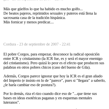
Más que güelfos lo que ha habido es mucho golfo...
De beatos pajeros, reprimidos sexuales y puteros está llena la
sacrosanta casa de la tradición hispánica.
Mäs fornicar y menos predicar....
Cordura -
23 de septiembre de 2007 - 22:41
El pobre Corgos, para empezar, desconoce la radical oposición
entre ICR y cristianismo (la ICR fue, es y será el mayor enemigo
del cristianismo). Pero quizá lo peor es el efecto que producen sus
palabras en otros pobres chicos (caso del bueno de Gila).
Además, Corgos parece ignorar que hoy la ICR es el gran aliado
del Imperio (e insisto en lo de "parece", pues si "llegara" a saberlo,
¿le haría cambiar eso de postura?).
Por lo demás, riza el rizo cuando dice eso de "...que tiene sus
bases en ideas esotéricas paganas y en esquemas mentales
luteranos".