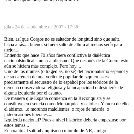
gila -
24 de septiembre de 2007 - 17:36
Bien, así que Corgos no es saltador de longitud sino que salta
hacia atrás.... bueno, si fuera salto de altura al menos sería para
mejor....
Entiendo que hace 70 años fuera conflictiva la dialéctica
nacionalsindicalismo - catolicismo. Que después de la Guerra esto
aún se hiciera más complejo. Pero hoy....
Uno de los dramas (o tragedias, no sé) del nacionalismo español y
de su carencia de una vertiente popular de izquierdas es
precisamente el secuestro de lo español por los teóricos de la
derecha conservadora religiosa y la incapacidad o desinterés de
alguna izquierda por el asunto.
De manera que España comienza en la Reconquista y se
constituye en esencia como Monárquica y católica. Y fuera de ello
el abismo,...o morunos malolientes, o rojos de mierda, o
judeomasones liberales,...
Izquierda nacional? Pues a nivel histórico debería empezarse por
estos temas...
En cuanto al saltimbanquismo culturaloide NR, amigo