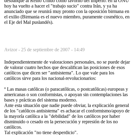
desbanque al Reino Unido como favorito del Imperio: en la ONU
hoy ha vuelto a hacer el "trabajo sucio" contra Irán, y ya ha
anunciado que se reunirá muy pronto con la oposición birmana en
el exilio (Birmania es el nuevo miembro, puramente cosmético, en
el Eje del Mal puslandés).
Avizor -
25 de septiembre de 2007 - 14:49
Independientemente de valoraciones personales, no se puede dejar
de valorar cuatro hechos que descalifican las posiciones de esos
católicos que dicen ser "antisistema". Lo que vale para los
católicos sirve para los nacional-revolucionarios:
º Las masas católicas (o paracatólicas, o postcatólicas) europeas y
americanas o son conformistas, o apoyan sin contemplaciones las
bases y prácticas del sistema moderno.
Ante esta situación que nadie puede obviar, la explicación general
de los "católicos antisistema" es achacar el conformismo/apoyo de
la mayoría católica a la "debilidad" de los católicos por haber
disminuido o cesado en la persecución y represión de los no
católicos.
Tal explicación "no tiene desperdicio".