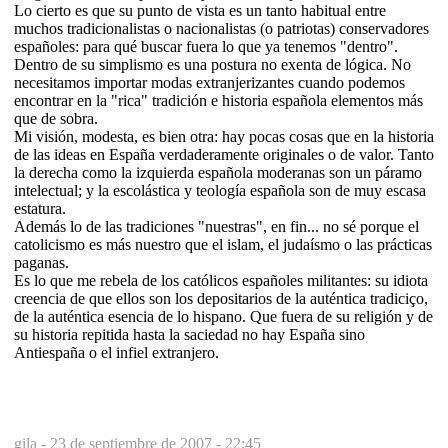
Lo cierto es que su punto de vista es un tanto habitual entre
muchos tradicionalistas o nacionalistas (o patriotas) conservadores
españoles: para qué buscar fuera lo que ya tenemos "dentro".
Dentro de su simplismo es una postura no exenta de lógica. No
necesitamos importar modas extranjerizantes cuando podemos
encontrar en la "rica" tradición e historia española elementos más
que de sobra.
Mi visión, modesta, es bien otra: hay pocas cosas que en la historia
de las ideas en España verdaderamente originales o de valor. Tanto
la derecha como la izquierda española moderanas son un páramo
intelectual; y la escolástica y teología española son de muy escasa
estatura.
Además lo de las tradiciones "nuestras", en fin... no sé porque el
catolicismo es más nuestro que el islam, el judaísmo o las prácticas
paganas.
Es lo que me rebela de los católicos españoles militantes: su idiota
creencia de que ellos son los depositarios de la auténtica tradiciço,
de la auténtica esencia de lo hispano. Que fuera de su religión y de
su historia repitida hasta la saciedad no hay España sino
Antiespaña o el infiel extranjero.
gila -
23 de septiembre de 2007 - 22:45