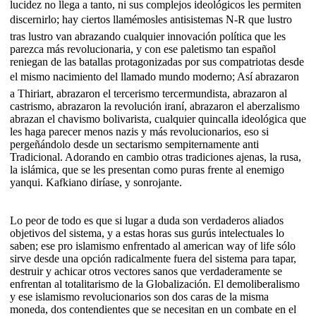
lucidez no llega a tanto, ni sus complejos ideológicos les permiten
discernirlo; hay ciertos llamémosles antisistemas N-R que lustro
tras lustro van abrazando cualquier innovación política que les
parezca más revolucionaria, y con ese paletismo tan español
reniegan de las batallas protagonizadas por sus compatriotas desde
el mismo nacimiento del llamado mundo moderno; Así abrazaron
a Thiriart, abrazaron el tercerismo tercermundista, abrazaron al
castrismo, abrazaron la revolución iraní, abrazaron el aberzalismo
abrazan el chavismo bolivarista, cualquier quincalla ideológica que
les haga parecer menos nazis y más revolucionarios, eso si
pergeñándolo desde un sectarismo sempiternamente anti
Tradicional. Adorando en cambio otras tradiciones ajenas, la rusa,
la islámica, que se les presentan como puras frente al enemigo
yanqui. Kafkiano diríase, y sonrojante.
Lo peor de todo es que si lugar a duda son verdaderos aliados
objetivos del sistema, y a estas horas sus gurús intelectuales lo
saben; ese pro islamismo enfrentado al american way of life sólo
sirve desde una opción radicalmente fuera del sistema para tapar,
destruir y achicar otros vectores sanos que verdaderamente se
enfrentan al totalitarismo de la Globalización. El demoliberalismo
y ese islamismo revolucionarios son dos caras de la misma
moneda, dos contendientes que se necesitan en un combate en el