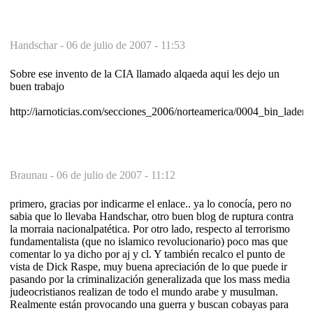
Handschar -
06 de julio de 2007 - 11:53
Sobre ese invento de la CIA llamado alqaeda aqui les dejo un
buen trabajo
http://iarnoticias.com/secciones_2006/norteamerica/0004_bin_laden
Braunau -
06 de julio de 2007 - 11:12
primero, gracias por indicarme el enlace.. ya lo conocía, pero no
sabia que lo llevaba Handschar, otro buen blog de ruptura contra
la morraia nacionalpatética. Por otro lado, respecto al terrorismo
fundamentalista (que no islamico revolucionario) poco mas que
comentar lo ya dicho por aj y cl. Y también recalco el punto de
vista de Dick Raspe, muy buena apreciación de lo que puede ir
pasando por la criminalización generalizada que los mass media
judeocristianos realizan de todo el mundo arabe y musulman.
Realmente están provocando una guerra y buscan cobayas para