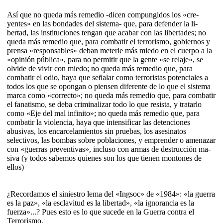
Así que no queda más remedio -dicen com­pungidos los «cre­
yentes» en las bon­dades del sistema- que, para defender la li­
bertad, las instituciones tengan que acabar con las libertades; no
queda más remedio que, para combatir el terrorismo, gobiernos y
prensa «responsables» deban meterle más miedo en el cuerpo a la
«opinión pública», para no permi­tir que la gente «se relaje», se
olvide de vivir con miedo; no queda más remedio que, para
combatir el odio, haya que señalar como terroristas potenciales a
todos los que se opongan o piensen diferente de lo que el sistema
marca como «correcto»; no queda más re­medio que, para combatir
el fana­tismo, se deba criminalizar todo lo que re­sista, y tratarlo
como «Eje del mal infinito»; no que­da más remedio que, para
combatir la violencia, haya que inten­sificar las deten­ciones
abusivas, los en­car­ce­lamientos sin pruebas, los asesi­natos
selectivos, las bom­bas sobre poblacio­nes, y emprender o amenazar
con «guerras preventivas», in­cluso con armas de des­trucción ma­
siva (y todos sabemos quienes son los que tienen montones de
ellos)
¿Recordamos el siniestro lema del «Ingsoc» de «1984»: «la guerra
es la paz», «la esclavitud es la libertad», «la ignorancia es la
fuerza»...? Pues esto es lo que sucede en la Guerra contra el
Terrorismo.