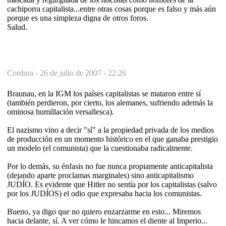
cachiporra capitalista...entre otras cosas porque es falso y más aún
porque es una simpleza digna de otros foros.
Salud.
Cordura -
26 de julio de 2007 - 22:26
Braunau, en la IGM los países capitalistas se mataron entre sí
(también perdieron, por cierto, los alemanes, sufriendo además la
ominosa humillación versallesca).
El nazismo vino a decir "sí" a la propiedad privada de los medios
de producción en un momento histórico en el que ganaba prestigio
un modelo (el comunista) que la cuestionaba radicalmente.
Por lo demás, su énfasis no fue nunca propiamente anticapitalista
(dejando aparte proclamas marginales) sino anticapitalismo
JUDÍO. Es evidente que Hitler no sentía por los capitalistas (salvo
por los JUDÍOS) el odio que expresaba hacia los comunistas.
Bueno, ya digo que no quiero enzarzarme en esto... Miremos
hacia delante, sí. A ver cómo le hincamos el diente al Imperio...