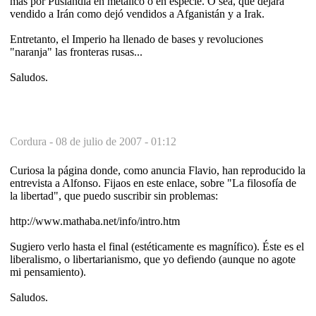
más por Puslandia en metálico o en especie. O sea, que dejará
vendido a Irán como dejó vendidos a Afganistán y a Irak.
Entretanto, el Imperio ha llenado de bases y revoluciones
"naranja" las fronteras rusas...
Saludos.
Cordura -
08 de julio de 2007 - 01:12
Curiosa la página donde, como anuncia Flavio, han reproducido la
entrevista a Alfonso. Fijaos en este enlace, sobre "La filosofía de
la libertad", que puedo suscribir sin problemas:
http://www.mathaba.net/info/intro.htm
Sugiero verlo hasta el final (estéticamente es magnífico). Éste es el
liberalismo, o libertarianismo, que yo defiendo (aunque no agote
mi pensamiento).
Saludos.