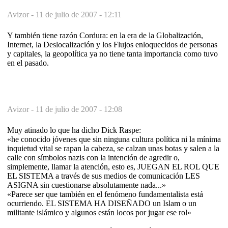
Avizor -
11 de julio de 2007 - 12:11
Y también tiene razón Cordura: en la era de la Globalización,
Internet, la Deslocalización y los Flujos enloquecidos de personas
y capitales, la geopolítica ya no tiene tanta importancia como tuvo
en el pasado.
Avizor -
11 de julio de 2007 - 12:08
Muy atinado lo que ha dicho Dick Raspe:
«he conocido jóvenes que sin ninguna cultura política ni la mínima
inquietud vital se rapan la cabeza, se calzan unas botas y salen a la
calle con símbolos nazis con la intención de agredir o,
simplemente, llamar la atención, esto es, JUEGAN EL ROL QUE
EL SISTEMA a través de sus medios de comunicación LES
ASIGNA sin cuestionarse absolutamente nada...»
«Parece ser que también en el fenómeno fundamentalista está
ocurriendo. EL SISTEMA HA DISEÑADO un Islam o un
militante islámico y algunos están locos por jugar ese rol»