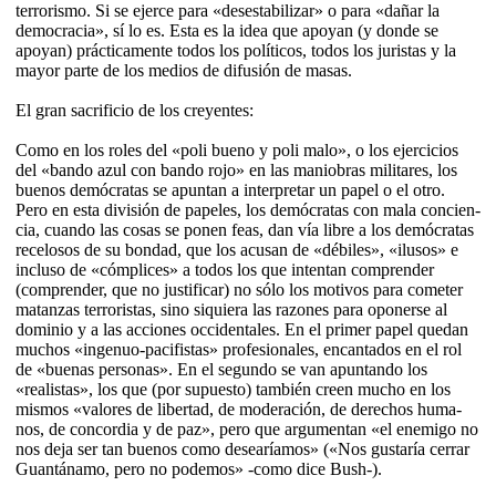
terrorismo. Si se ejerce para «de­ses­tabilizar» o para «dañar la
democra­cia», sí lo es. Esta es la idea que apoyan (y donde se
apoyan) prácticamente todos los políticos, todos los juristas y la
mayor parte de los medios de difusión de masas.
El gran sacrificio de los creyentes:
Como en los roles del «poli bueno y poli malo», o los ejercicios
del «bando azul con ban­do rojo» en las maniobras militares, los
buenos demócratas se apuntan a interpretar un papel o el otro.
Pero en esta división de papeles, los demó­cratas con mala con­cien­
cia, cuando las cosas se ponen feas, dan vía libre a los demócratas
recelosos de su bon­dad, que los acusan de «débiles», «ilu­sos» e
incluso de «cómplices» a todos los que in­tentan com­prender
(comprender, que no justificar) no sólo los motivos para co­meter
ma­tan­zas terroristas, sino si­quie­ra las razones para opo­­nerse al
dominio y a las ac­cio­nes occi­den­tales. En el primer papel quedan
muchos «in­genuo-pa­ci­fistas» pro­fesionales, encan­tados en el rol
de «buenas personas». En el se­gundo se van apuntando los
«realistas», los que (por supuesto) también creen mucho en los
mismos «valores de li­ber­tad, de mo­deración, de derechos hu­ma­
nos, de concordia y de paz», pero que argumentan «el enemigo no
nos deja ser tan bue­nos como de­sea­ría­mos» («Nos gustaría cerrar
Guan­tá­na­mo, pero no po­demos» -como dice Bush-).