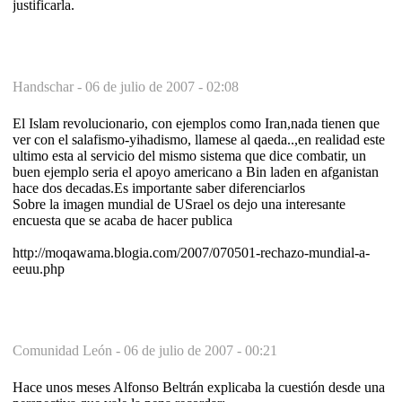
justificarla.
Handschar -
06 de julio de 2007 - 02:08
El Islam revolucionario, con ejemplos como Iran,nada tienen que
ver con el salafismo-yihadismo, llamese al qaeda..,en realidad este
ultimo esta al servicio del mismo sistema que dice combatir, un
buen ejemplo seria el apoyo americano a Bin laden en afganistan
hace dos decadas.Es importante saber diferenciarlos
Sobre la imagen mundial de USrael os dejo una interesante
encuesta que se acaba de hacer publica
http://moqawama.blogia.com/2007/070501-rechazo-mundial-a-
eeuu.php
Comunidad León -
06 de julio de 2007 - 00:21
Hace unos meses Alfonso Beltrán explicaba la cuestión desde una