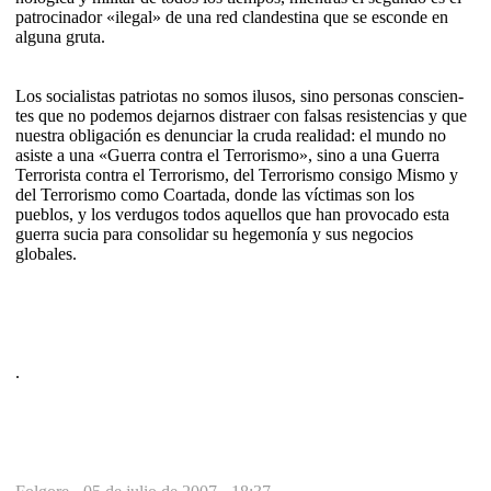
patrocinador «ilegal» de una red clandes­tina que se esconde en
alguna gru­ta.
Los socialistas patriotas no somos ilusos, si­no personas conscien­
tes que no podemos dejarnos distraer con falsas resistencias y que
nuestra obligación es denunciar la cruda realidad: el mundo no
asiste a una «Guerra contra el Terrorismo», sino a una Gue­rra
Terrorista contra el Terro­ris­mo, del Te­rrorismo consigo Mis­mo y
del Te­rro­rismo como Coartada, donde las víc­timas son los
pueblos, y los verdu­gos to­dos aquellos que han pro­vo­cado esta
guerra sucia para consolidar su hege­mo­nía y sus negocios
globales.
.