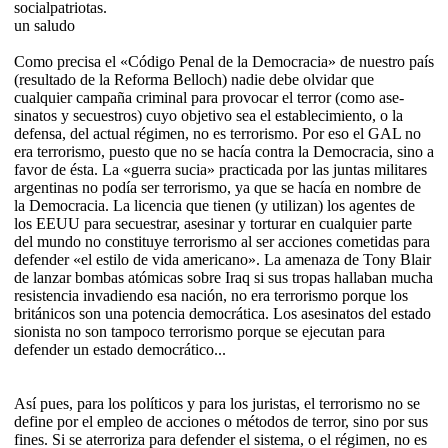
socialpatriotas.
un saludo
Como precisa el «Código Penal de la Democracia» de nuestro país
(resultado de la Reforma Belloch) nadie debe olvidar que
cualquier campaña criminal para provocar el terror (como ase­
sinatos y secuestros) cuyo ob­jetivo sea el esta­blecimiento, o la
defensa, del actual régimen, no es terrorismo. Por eso el GAL no
era terro­rismo, puesto que no se hacía contra la Demo­cracia, sino a
favor de ésta. La «guerra sucia» practicada por las juntas militares
argentinas no podía ser terrorismo, ya que se hacía en nombre de
la Democracia. La licencia que tienen (y utilizan) los agentes de
los EEUU para secuestrar, ase­sinar y tor­turar en cualquier parte
del mundo no constituye terrorismo al ser acciones co­me­tidas para
defen­der «el estilo de vida americano». La amenaza de Tony Blair
de lanzar bombas atómicas sobre Iraq si sus tropas hallaban mucha
resistencia in­­vadiendo esa nación, no era terro­rismo porque los
británicos son una po­ten­cia democrática. Los asesinatos del estado
sionista no son tampoco terro­rismo porque se ejecutan para
defender un estado democrático...
Así pues, para los políticos y para los juristas, el terrorismo no se
define por el empleo de acciones o métodos de terror, sino por sus
fines. Si se aterroriza pa­ra defender el sistema, o el régimen, no es