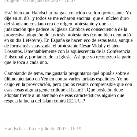
Folgore -
05 de julio de 2007 - 18:37
Está bien que Handschar traiga a colación ese foro protestante. Ya
dije en su día -y todos se me echaron encima- que el núcleo duro
del sionismo cristiano era de origen protestante y que la
judaización que padece la Iglesia Católica es consecuencia de la
progresiva adopción de las tesis protestantes (como bien denunció
en su día Lefebvre). En España se hacen eco de estas tesis, aunque
de forma más suavizada, el protestante César Vidal y el ateo
Losantos, lamentablemente con la aquiescencia de la Conferencia
Episcopal y, por tanto, de la Iglesia. Así que yo reconozco la parte
que le toca a cada uno.
Cambiando de tema, me gustaría preguntaros qué opináis sobre el
último atentado en Yemen contra varios turistas españoles. Yo no
caigo en la provocación, pero ¿no os resulta comprensible que con
esas cosas alguna gente critique al Islam? ¿Qué posición debe
adoptar frente a un atentado de esas características alguien que
respeta la lucha del Islam contra EE.UU.?
Handschar -
05 de julio de 2007 - 16:19