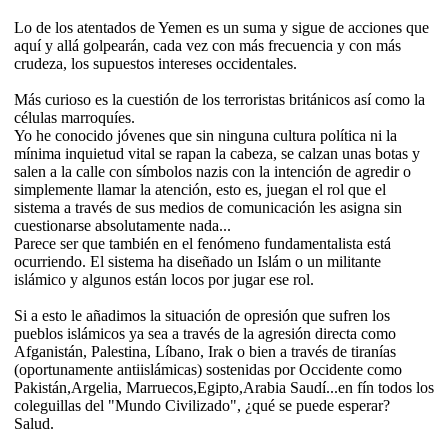
Lo de los atentados de Yemen es un suma y sigue de acciones que
aquí y allá golpearán, cada vez con más frecuencia y con más
crudeza, los supuestos intereses occidentales.
Más curioso es la cuestión de los terroristas británicos así como la
células marroquíes.
Yo he conocido jóvenes que sin ninguna cultura política ni la
mínima inquietud vital se rapan la cabeza, se calzan unas botas y
salen a la calle con símbolos nazis con la intención de agredir o
simplemente llamar la atención, esto es, juegan el rol que el
sistema a través de sus medios de comunicación les asigna sin
cuestionarse absolutamente nada...
Parece ser que también en el fenómeno fundamentalista está
ocurriendo. El sistema ha diseñado un Islám o un militante
islámico y algunos están locos por jugar ese rol.
Si a esto le añadimos la situación de opresión que sufren los
pueblos islámicos ya sea a través de la agresión directa como
Afganistán, Palestina, Líbano, Irak o bien a través de tiranías
(oportunamente antiislámicas) sostenidas por Occidente como
Pakistán,Argelia, Marruecos,Egipto,Arabia Saudí...en fín todos los
coleguillas del "Mundo Civilizado", ¿qué se puede esperar?
Salud.