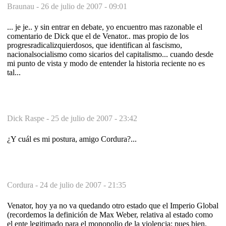
Braunau -
26 de julio de 2007 - 09:01
... je je.. y sin entrar en debate, yo encuentro mas razonable el
comentario de Dick que el de Venator.. mas propio de los
progresradicalizquierdosos, que identifican al fascismo,
nacionalsocialismo como sicarios del capitalismo... cuando desde
mi punto de vista y modo de entender la historia reciente no es
tal...
Dick Raspe -
25 de julio de 2007 - 23:42
¿Y cuál es mi postura, amigo Cordura?...
Cordura -
24 de julio de 2007 - 21:35
Venator, hoy ya no va quedando otro estado que el Imperio Global
(recordemos la definición de Max Weber, relativa al estado como
el ente legitimado para el monopolio de la violencia; pues bien,