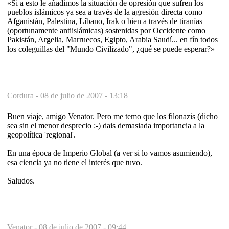
«Si a esto le añadimos la situación de opresión que sufren los
pueblos islámicos ya sea a través de la agresión directa como
Afganistán, Palestina, Líbano, Irak o bien a través de tiranías
(oportunamente antiislámicas) sostenidas por Occidente como
Pakistán, Argelia, Marruecos, Egipto, Arabia Saudí... en fín todos
los coleguillas del "Mundo Civilizado", ¿qué se puede esperar?»
Cordura -
08 de julio de 2007 - 13:18
Buen viaje, amigo Venator. Pero me temo que los filonazis (dicho
sea sin el menor desprecio :-) dais demasiada importancia a la
geopolítica 'regional'.
En una época de Imperio Global (a ver si lo vamos asumiendo),
esa ciencia ya no tiene el interés que tuvo.
Saludos.
Venator -
08 de julio de 2007 - 09:44