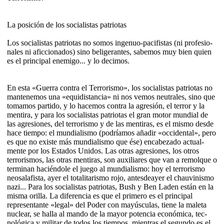
La posición de los socialistas patriotas
Los socialistas patriotas no somos ingenuo-pacifistas (ni profesio­
nales ni afic­cio­nados) sino beli­gerantes, sabemos muy bien quien
es el principal enemigo... y lo de­cimos.
En esta «Guerra contra el Terrorismo», los socialistas patriotas no
mantenemos una «equidis­tancia» ni nos vemos neutrales, sino que
tomamos par­tido, y lo hacemos contra la agresión, el terror y la
mentira, y para los socialistas patriotas el gran motor mundial de
las agresiones, del terrorismo y de las men­tiras, es el mismo desde
hace tiempo: el mundialismo (podríamos añadir «occi­dental», pero
es que no existe más mun­dia­lismo que ése) en­cabezado actual­
mente por los Estados Unidos. Las otras agresiones, los otros
terro­ris­mos, las otras mentiras, son auxiliares que van a remolque o
terminan ha­ciéndole el juego al mun­dialismo: hoy el terro­rismo
neosala­fista, ayer el tota­litarismo rojo, antes­deayer el chauvinismo
nazi... Para los socialistas patriotas, Bush y Ben Laden están en la
misma orilla. La diferencia es que el primero es el prin­cipal
representante «legal» del Poder con mayúsculas, tiene la maleta
nu­clear, se halla al mando de la mayor potencia económica, tec­
nológica y militar de todos los tiempos, mientras el segundo es el