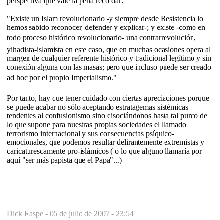
perspectiva que vale la pena recordar:
"Existe un Islam revolucionario -y siempre desde Resistencia lo
hemos sabido reconocer, defender y explicar-; y existe -como en
todo proceso histórico revolucionario- una contrarrevolución,
yihadista-islamista en este caso, que en muchas ocasiones opera al
margen de cualquier referente histórico y tradicional legítimo y sin
conexión alguna con las masas; pero que incluso puede ser creado
ad hoc por el propio Imperialismo."
Por tanto, hay que tener cuidado con ciertas apreciaciones porque
se puede acabar no sólo aceptando estratagemas sistémicas
tendentes al confusionismo sino disociándonos hasta tal punto de
lo que supone para nuestras propias sociedades el llamado
terrorismo internacional y sus consecuencias psíquico-
emocionales, que podemos resultar delirantemente extremistas y
caricaturescamente pro-islámicos ( o lo que alguno llamaría por
aquí "ser más papista que el Papa"...)
Dick Raspe -
05 de julio de 2007 - 23:54