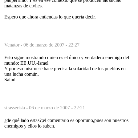
paupérrimo. Y es en ese contexto que se producen las sucias
matanzas de civiles.
Espero que ahora entiendas lo que quería decir.
Venator -
06 de marzo de 2007 - 22:27
Esto sigue mostrando quien es el único y verdadero enemigo del
mundo: EE.UU.-Israel.
Y por eso mismo se hace precisa la solaridad de los pueblos en
una lucha común.
Salud.
strasserista -
06 de marzo de 2007 - 22:21
¿de qué lado estas?;el comentario es oportuno,pues son nuestros
enemigos y ellos lo saben.