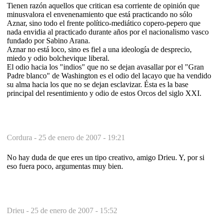
Tienen razón aquellos que critican esa corriente de opinión que
minusvalora el envenenamiento que está practicando no sólo
Aznar, sino todo el frente político-mediático copero-pepero que
nada envidia al practicado durante años por el nacionalismo vasco
fundado por Sabino Arana.
Aznar no está loco, sino es fiel a una ideología de desprecio,
miedo y odio bolchevique liberal.
El odio hacia los "indios" que no se dejan avasallar por el "Gran
Padre blanco" de Washington es el odio del lacayo que ha vendido
su alma hacia los que no se dejan esclavizar. Ésta es la base
principal del resentimiento y odio de estos Orcos del siglo XXI.
Cordura -
25 de enero de 2007 - 19:21
No hay duda de que eres un tipo creativo, amigo Drieu. Y, por si
eso fuera poco, argumentas muy bien.
Drieu -
25 de enero de 2007 - 15:52