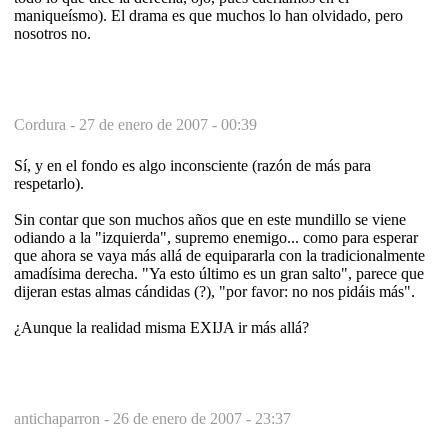
maniqueísmo). El drama es que muchos lo han olvidado, pero
nosotros no.
Cordura -
27 de enero de 2007 - 00:39
Sí, y en el fondo es algo inconsciente (razón de más para
respetarlo).
Sin contar que son muchos años que en este mundillo se viene
odiando a la "izquierda", supremo enemigo... como para esperar
que ahora se vaya más allá de equipararla con la tradicionalmente
amadísima derecha. "Ya esto último es un gran salto", parece que
dijeran estas almas cándidas (?), "por favor: no nos pidáis más".
¿Aunque la realidad misma EXIJA ir más allá?
antichaparron -
26 de enero de 2007 - 23:37