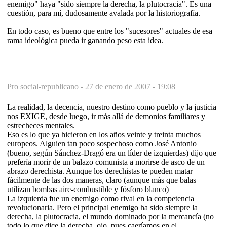
enemigo" haya "sido siempre la derecha, la plutocracia". Es una
cuestión, para mí, dudosamente avalada por la historiografía.
En todo caso, es bueno que entre los "sucesores" actuales de esa
rama ideológica pueda ir ganando peso esta idea.
Pro social-republicano -
27 de enero de 2007 - 19:08
La realidad, la decencia, nuestro destino como pueblo y la justicia
nos EXIGE, desde luego, ir más allá de demonios familiares y
estrecheces mentales.
Eso es lo que ya hicieron en los años veinte y treinta muchos
europeos. Alguien tan poco sospechoso como José Antonio
(bueno, según Sánchez-Dragó era un líder de izquierdas) dijo que
prefería morir de un balazo comunista a morirse de asco de un
abrazo derechista. Aunque los derechistas te pueden matar
fácilmente de las dos maneras, claro (aunque más que balas
utilizan bombas aire-combustible y fósforo blanco)
La izquierda fue un enemigo como rival en la competencia
revolucionaria. Pero el principal enemigo ha sido siempre la
derecha, la plutocracia, el mundo dominado por la mercancía (no
todo lo que dice la derecha, ojo, pues caeríamos en el