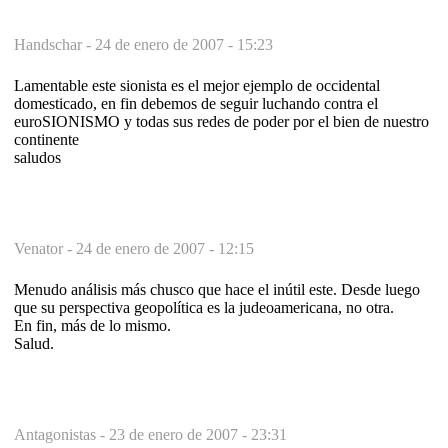
Handschar -
24 de enero de 2007 - 15:23
Lamentable este sionista es el mejor ejemplo de occidental
domesticado, en fin debemos de seguir luchando contra el
euroSIONISMO y todas sus redes de poder por el bien de nuestro
continente
saludos
Venator -
24 de enero de 2007 - 12:15
Menudo análisis más chusco que hace el inútil este. Desde luego
que su perspectiva geopolítica es la judeoamericana, no otra.
En fin, más de lo mismo.
Salud.
Antagonistas -
23 de enero de 2007 - 23:31