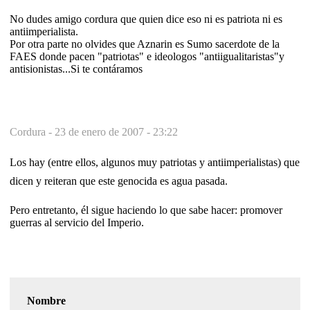
No dudes amigo cordura que quien dice eso ni es patriota ni es
antiimperialista.
Por otra parte no olvides que Aznarin es Sumo sacerdote de la
FAES donde pacen "patriotas" e ideologos "antiigualitaristas"y
antisionistas...Si te contáramos
Cordura -
23 de enero de 2007 - 23:22
Los hay (entre ellos, algunos muy patriotas y antiimperialistas) que
dicen y reiteran que este genocida es agua pasada.
Pero entretanto, él sigue haciendo lo que sabe hacer: promover
guerras al servicio del Imperio.
Nombre