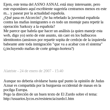
Ejem, este tema del ASNO ASNAL está muy interesante, pero
este espontáneo aquí escribiente sugeriría centrarnos menos en este
m... y pasear por la actualidad española.
¿Qué pasa en Alcorcón? ¿Se ha rebelado la juventud española
contra las mafias inmigrantes o es todo un montaje para repetir la
operación Sarkozy a la española?
Me parece que habría que hacer un análisis (a quien maneje esta
web, digo yo) serio de este asunto, sin caer en los balbuceos
identitontos (ansiosos por repartir sopita de cerdo)o de la izquierda
babeante ante toda inmigración "que va a acabar con el sistema"
(¿incluyendo mafias de corte gringo-hortera?)
Alatriste -
24 de enero de 2007 - 15:40
Aunque no deberia olvidarse hasta qué punto la opinión de Judas
Aznar es compartida por la burguesia occidental de masas en la
pocilga Europa.
Pego la direción de un buen texto de El Zurdo sobre el tema:
http://usuarios.lycos.es/resistencia/zurdo1.htm