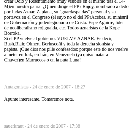
crear Odio y Resentimiento (muy visibles en él mismo tras el 14-
M)en nuestra patria. ¿Quien dirige el PP? Rajoy, nombrado a dedo
por Judas Aznar. Zaplana, su "guardaspaldas" personal y su
portavoz en el Congreso (el suyo no el del PP)Acebes, su ministril
de Gobernación y judenlegionario de Cristo. Espe Aguirre, lider
de neoliberalismo rojigualda, etc. Todos aznaristas de la Kope
Borroka.
Si el PP vuelve al gobierno: VUELVE AZNAR. Es decir,
Bush,Blair, Olmert, Berluscoñi y toda la derecha sionista y
papista. ¡Que dios nos pille confesados: porque este tío nos vuelve
a meter en Irak, en Irán, en Venezuela (ya quiso matar a
Chavez)en Marruecos o en la puta Luna!
Antagonistas -
24 de enero de 2007 - 18:27
Apunte interesante. Tomaremos nota.
sauerkraut -
24 de enero de 2007 - 17:38